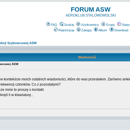
FORUM ASW
AEROKLUB STALOWOWOLSKI
FAQ
Szukaj
Użytkownicy
Grupy
Staty
Rejestracja
Zaloguj
Album
Download
ekcji Szybowcowej ASW
Wiadomość
bowcowej ASW
 w kontekście moich ostatnich wiadomości, które do was przesłałem. Zarówno ankie
rekwencji członków. Co z pozostałymi?
ze mnie to proszę o kontakt.
nęli li w klawiaturę...