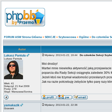
FORUM ASW Strona Główna
»
SEKCJE
»
Szybowcowa
»
Ogólne
»
Do członków S
Autor
Lukasz Pantula
Wysłany: 2013-01-22, 19:44
Do członków Sekcji Szy
Lukasz Pantula
Moi drodzy!
Martwi mnie niewielka aktywność jaką przejawiacie
poparcia dla Rady Sekcji osiągnęła zaledwie 30% f
Jeżeli ktoś nie trzymał wiadomości przesłanych prze
Jak na razie potrzebuję żebyście tylko parę razy klink
Wiek: 41
Dołączył: 21 Kwi 2009
Posty: 279
Skąd: Warszawa/Sonina
yamakazik
Wysłany: 2013-01-22, 22:36
Grzesiek