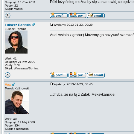
Póki leży śnieg można by się zastanowić, co będzie
Dołączył: 14 Cze 2011
Posty: 22
Skąd: Modlin
Lukasz Pantula
Wysłany: 2013-01-23, 00:29
Lukasz Pantula
Audi wstało z grobu:) Możemy go nazywać szerszeń z
Wiek: 41
Dołączył: 21 Kwi 2009
Posty: 279
Skąd: Warszawa/Sonina
Vex
Wysłany: 2013-01-23, 08:45
Tomek Kalinowski
...chyba, że na tą z Zatoki Meksykańskiej.
Wiek: 40
Dołączył: 11 Maj 2009
Posty: 354
Skąd: z nienacka