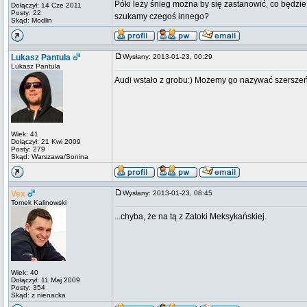
Póki leży śnieg można by się zastanowić, co będzie 
Dołączył: 14 Cze 2011
Posty: 22
szukamy czegoś innego?
Skąd: Modlin
Lukasz Pantula
Wysłany: 2013-01-23, 00:29
Lukasz Pantula
Audi wstało z grobu:) Możemy go nazywać szerszeń z
Wiek: 41
Dołączył: 21 Kwi 2009
Posty: 279
Skąd: Warszawa/Sonina
Vex
Wysłany: 2013-01-23, 08:45
Tomek Kalinowski
...chyba, że na tą z Zatoki Meksykańskiej.
Wiek: 40
Dołączył: 11 Maj 2009
Posty: 354
Skąd: z nienacka