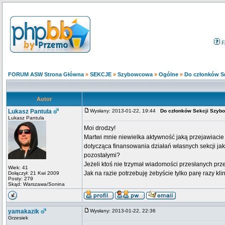
F
FORUM ASW Strona Główna
»
SEKCJE
»
Szybowcowa
»
Ogólne
»
Do członków S
Autor
Lukasz Pantula
Wysłany: 2013-01-22, 19:44
Do członków Sekcji Szy
Lukasz Pantula
Moi drodzy!
Martwi mnie niewielka aktywność jaką przejawiacie
dotycząca finansowania działań własnych sekcji jak
pozostałymi?
Jeżeli ktoś nie trzymał wiadomości przesłanych prze
Wiek: 41
Jak na razie potrzebuję żebyście tylko parę razy klink
Dołączył: 21 Kwi 2009
Posty: 279
Skąd: Warszawa/Sonina
yamakazik
Wysłany: 2013-01-22, 22:36
Grzesiek