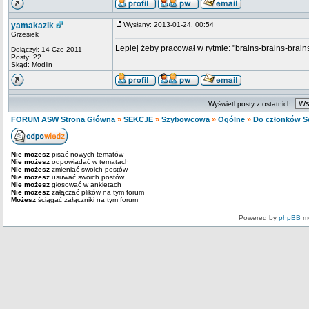
yamakazik
Wysłany: 2013-01-24, 00:54
Grzesiek
Lepiej żeby pracował w rytmie: "brains-brains-brains
Dołączył: 14 Cze 2011
Posty: 22
Skąd: Modlin
Wyświetl posty z ostatnich:
FORUM ASW Strona Główna
»
SEKCJE
»
Szybowcowa
»
Ogólne
»
Do członków S
Nie możesz
pisać nowych tematów
Nie możesz
odpowiadać w tematach
Nie możesz
zmieniać swoich postów
Nie możesz
usuwać swoich postów
Nie możesz
głosować w ankietach
Nie możesz
załączać plików na tym forum
Możesz
ściągać załączniki na tym forum
Powered by
phpBB
mo