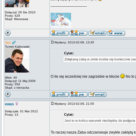
_________________
Dołączył: 26 Sie 2010
Posty: 429
Skąd: Warszawa
Vex
Wysłany: 2013-02-08, 13:45
Tomek Kalinowski
Cytat:
Zbłąkaną żabą w zimie trzeba się koniecznie za
O ile się wcześniej nie zagrzebie w błocie
No to 
Wiek: 40
Dołączył: 11 Maj 2009
Posty: 354
Skąd: z nienacka
ewas
Wysłany: 2013-02-09, 21:05
Dołączyła: 01 Mar 2012
Cytat:
Posty: 13
Jest to w końcu warunek niezbędny do podjęcia k
To raczej nasza Żaba odczarowuje zwykle zaklętą kr