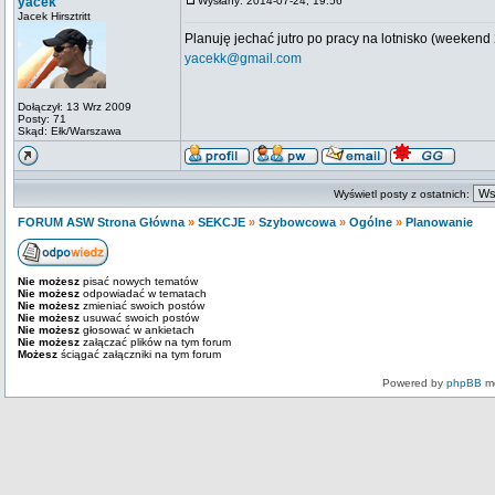
yacek
Wysłany: 2014-07-24, 19:56
Jacek Hirsztritt
Planuję jechać jutro po pracy na lotnisko (weekend 2
yacekk@gmail.com
Dołączył: 13 Wrz 2009
Posty: 71
Skąd: Ełk/Warszawa
Wyświetl posty z ostatnich:
FORUM ASW Strona Główna
»
SEKCJE
»
Szybowcowa
»
Ogólne
»
Planowanie
Nie możesz
pisać nowych tematów
Nie możesz
odpowiadać w tematach
Nie możesz
zmieniać swoich postów
Nie możesz
usuwać swoich postów
Nie możesz
głosować w ankietach
Nie możesz
załączać plików na tym forum
Możesz
ściągać załączniki na tym forum
Powered by
phpBB
mo