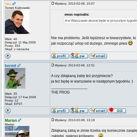
Vex
Wysłany: 2013-02-08, 10:07
Tomek Kalinowski
ewas napisał/a:
A w Warszawie akurat będe w przyszłym tygodni
Nie ma problemu. Jeśli będziesz w towarzystwie, 
Wiek: 40
Dołączył: 11 Maj 2009
jak rozpocząć urlop od dużego, zimnego piwa
Posty: 354
Skąd: z nienacka
kermit
Wysłany: 2013-02-08, 12:51
A czy zbłąkaną żabę też przyjmiecie?
ja też będę w warszawie w następnym tygodniu :)
_________________
THE FROG
Wiek: 35
Dołączył: 17 Kwi 2009
Posty: 12
Skąd: EPST
Marian
Wysłany: 2013-02-08, 13:19
Marian
Zbłąkaną żabą w zimie trzeba się koniecznie zaop
zaklętej, pięknej królewny ...