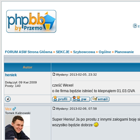
F
FORUM ASW Strona Główna
»
SEKCJE
»
Szybowcowa
»
Ogólne
»
Planowanie
Autor
heniek
Wysłany: 2013-02-05, 23:32
Dołączył: 09 Kwi 2009
cześć Wexel
Posty: 140
o ile firma będzie istnieć to klepnąłem 01.03.GVA
Vex
Wysłany: 2013-02-06, 07:58
Tomek Kalinowski
Super Heniu! Ja po prostu z innymi załogami boję s
wszystko będzie dobrze