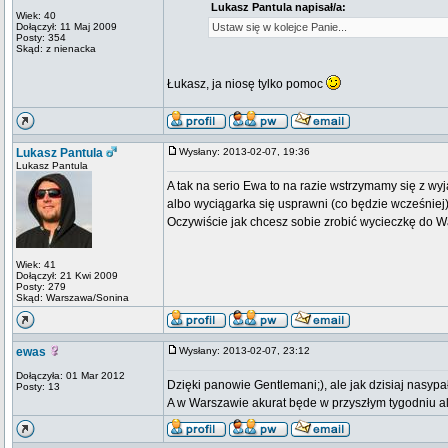
Lukasz Pantula napisał/a:
Wiek: 40
Dołączył: 11 Maj 2009
Ustaw się w kolejce Panie...
Posty: 354
Skąd: z nienacka
Łukasz, ja niosę tylko pomoc
Lukasz Pantula
Wysłany: 2013-02-07, 19:36
Lukasz Pantula
A tak na serio Ewa to na razie wstrzymamy się z wy
albo wyciągarka się usprawni (co będzie wcześniej)
Oczywiście jak chcesz sobie zrobić wycieczkę do 
Wiek: 41
Dołączył: 21 Kwi 2009
Posty: 279
Skąd: Warszawa/Sonina
ewas
Wysłany: 2013-02-07, 23:12
Dołączyła: 01 Mar 2012
Dzięki panowie Gentlemani;), ale jak dzisiaj nasypa
Posty: 13
A w Warszawie akurat będe w przyszłym tygodniu al