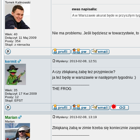
Tomek Kalinowski
ewas napisał/a:
A w Warszawie akurat będe w przyszłym tygo
Nie ma problemu. Jeśli będziesz w towarzystwie, 
Wiek: 40
Dołączył: 11 Maj 2009
Posty: 354
Skąd: z nienacka
kermit
Wysłany: 2013-02-08, 12:51
A czy zbłąkaną żabę też przyjmiecie?
ja też będę w warszawie w następnym tygodniu :)
_________________
THE FROG
Wiek: 35
Dołączył: 17 Kwi 2009
Posty: 12
Skąd: EPST
Marian
Wysłany: 2013-02-08, 13:19
Marian
Zbłąkaną żabą w zimie trzeba się koniecznie zaopie
_________________