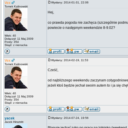
Vex
Wysłany: 2014-01-31, 22:06
Tomek Kalinowski
Hej,
co prawda pogoda nie zachęca (szczególnie podmu
powiecie o następnym weekendzie 8-9.02?
Wiek: 40
Dołączył: 11 Maj 2009
Posty: 354
Skąd: z nienacka
Vex
Wysłany: 2014-02-19, 11:53
Tomek Kalinowski
Cześć,
od najbliższego weekendu zaczynam cotygodniowe pi
jeżeli ktoś będzie jechał swoim autem to i ja się chę
Wiek: 40
Dołączył: 11 Maj 2009
Posty: 354
Skąd: z nienacka
yacek
Wysłany: 2014-07-24, 19:56
Jacek Hirsztritt
Planuję jechać jutro po pracy na lotnisko (weekend 