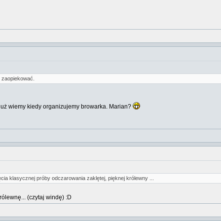
e zaopiekować.
już wiemy kiedy organizujemy browarka. Marian?
ia klasycznej próby odczarowania zaklętej, pięknej królewny ...
ólewnę... (czytaj windę) :D