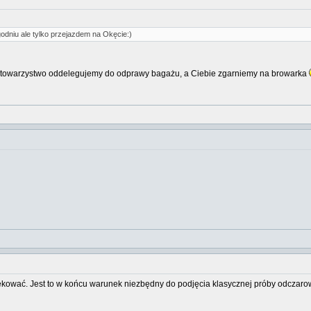
dniu ale tylko przejazdem na Okęcie:)
to towarzystwo oddelegujemy do odprawy bagażu, a Ciebie zgarniemy na browarka
kować. Jest to w końcu warunek niezbędny do podjęcia klasycznej próby odczarowa