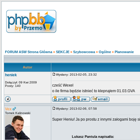
FORUM ASW Strona Główna
»
SEKCJE
»
Szybowcowa
»
Ogólne
»
Planowanie
Autor
heniek
Wysłany: 2013-02-05, 23:32
Dołączył: 09 Kwi 2009
cześć Wexel
Posty: 140
o ile firma będzie istnieć to klepnąłem 01.03.GVA
Vex
Wysłany: 2013-02-06, 07:58
Tomek Kalinowski
Super Heniu! Ja po prostu z innymi załogami boję s
Lukasz Pantula napisał/a: