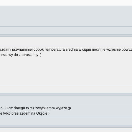
jazdami przynajmniej dopóki temperatura średnia w ciągu nocy nie wzrośnie powyże
Warszawy do zapraszamy :)
ło 30 cm śniegu to też zwątpiłam w wyjazd ;p
e tylko przejazdem na Okęcie:)