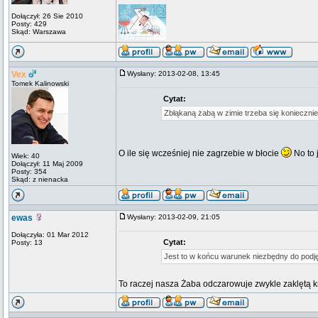
Dołączył: 26 Sie 2010
Posty: 429
Skąd: Warszawa
Vex
Wysłany: 2013-02-08, 13:45
Tomek Kalinowski
Cytat:
Zbłąkaną żabą w zimie trzeba się konieczni
O ile się wcześniej nie zagrzebie w błocie
No to 
Wiek: 40
Dołączył: 11 Maj 2009
Posty: 354
Skąd: z nienacka
ewas
Wysłany: 2013-02-09, 21:05
Dołączyła: 01 Mar 2012
Cytat:
Posty: 13
Jest to w końcu warunek niezbędny do podjęc
To raczej nasza Żaba odczarowuje zwykle zaklętą kr