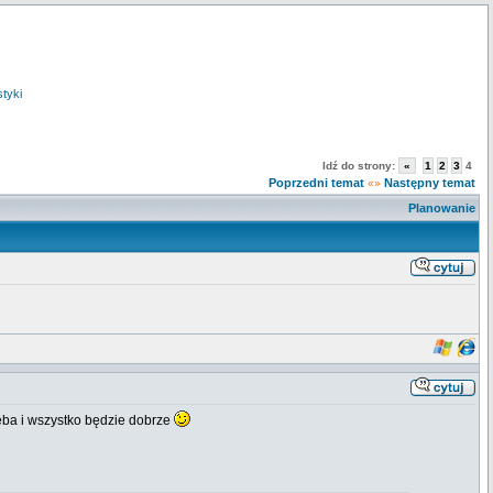
styki
Idź do strony:
«
1
2
3
4
Poprzedni temat
Następny temat
«»
Planowanie
Seba i wszystko będzie dobrze