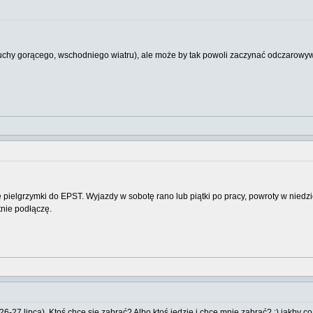
chy gorącego, wschodniego wiatru), ale może by tak powoli zaczynać odczarowy
elgrzymki do EPST. Wyjazdy w sobotę rano lub piątki po pracy, powroty w niedzie
tnie podłączę.
26-27 lipca). Ktoś chce się zabrać? Albo ktoś jedzie i chce mnie zabrać? :) jakby c