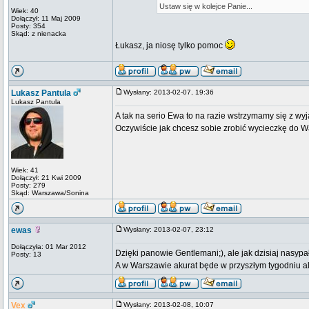
Ustaw się w kolejce Panie...
Wiek: 40
Dołączył: 11 Maj 2009
Posty: 354
Skąd: z nienacka
Łukasz, ja niosę tylko pomoc
Lukasz Pantula
Wysłany: 2013-02-07, 19:36
Lukasz Pantula
A tak na serio Ewa to na razie wstrzymamy się z wy
Oczywiście jak chcesz sobie zrobić wycieczkę do 
Wiek: 41
Dołączył: 21 Kwi 2009
Posty: 279
Skąd: Warszawa/Sonina
ewas
Wysłany: 2013-02-07, 23:12
Dołączyła: 01 Mar 2012
Dzięki panowie Gentlemani;), ale jak dzisiaj nasypa
Posty: 13
A w Warszawie akurat będe w przyszłym tygodniu al
Vex
Wysłany: 2013-02-08, 10:07