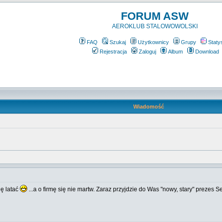
FORUM ASW
AEROKLUB STALOWOWOLSKI
FAQ
Szukaj
Użytkownicy
Grupy
Staty
Rejestracja
Zaloguj
Album
Download
Wiadomość
ię latać
...a o firmę się nie martw. Zaraz przyjdzie do Was "nowy, stary" prezes 