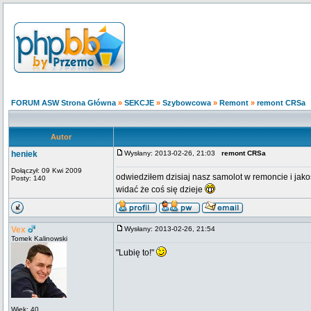
FORUM ASW Strona Główna
»
SEKCJE
»
Szybowcowa
»
Remont
»
remont CRSa
Autor
heniek
Wysłany: 2013-02-26, 21:03
remont CRSa
Dołączył: 09 Kwi 2009
odwiedziłem dzisiaj nasz samolot w remoncie i jako
Posty: 140
widać że coś się dzieje
Vex
Wysłany: 2013-02-26, 21:54
Tomek Kalinowski
"Lubię to!"
Wiek: 40