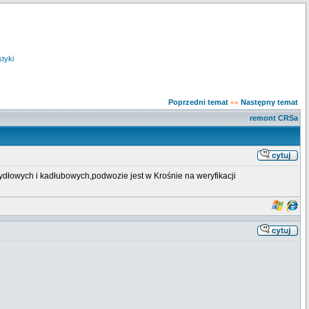
styki
Poprzedni temat
Następny temat
«»
remont CRSa
zydłowych i kadłubowych,podwozie jest w Krośnie na weryfikacji