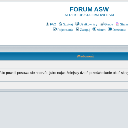
FORUM ASW
AEROKLUB STALOWOWOLSKI
FAQ
Szukaj
Użytkownicy
Grupy
Staty
Rejestracja
Zaloguj
Album
Download
Wiadomość
ś to powoli posuwa sie naprzód,jutro najważniejszy dzień prześwietlanie okuć skr