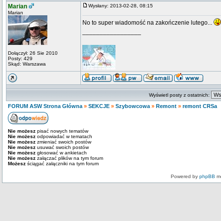
Marian
Wysłany: 2013-02-28, 08:15
Marian
No to super wiadomość na zakończenie lutego...
_________________
Dołączył: 26 Sie 2010
Posty: 429
Skąd: Warszawa
Wyświetl posty z ostatnich:
FORUM ASW Strona Główna
»
SEKCJE
»
Szybowcowa
»
Remont
»
remont CRSa
Nie możesz
pisać nowych tematów
Nie możesz
odpowiadać w tematach
Nie możesz
zmieniać swoich postów
Nie możesz
usuwać swoich postów
Nie możesz
głosować w ankietach
Nie możesz
załączać plików na tym forum
Możesz
ściągać załączniki na tym forum
Powered by
phpBB
mo