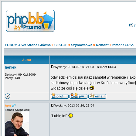
F
FORUM ASW Strona Główna
»
SEKCJE
»
Szybowcowa
»
Remont
»
remont CRSa
Autor
heniek
Wysłany: 2013-02-26, 21:03
remont CRSa
Dołączył: 09 Kwi 2009
odwiedziłem dzisiaj nasz samolot w remoncie i jako
Posty: 140
kadłubowych,podwozie jest w Krośnie na weryfikacj
widać że coś się dzieje
Vex
Wysłany: 2013-02-26, 21:54
Tomek Kalinowski
"Lubię to!"