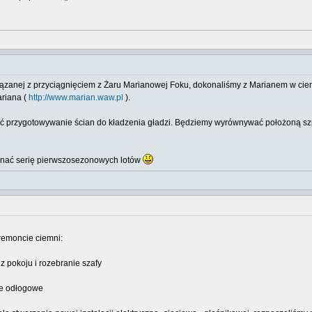
związanej z przyciągnięciem z Żaru Marianowej Foku, dokonaliśmy z Marianem w ci
ariana (
http://www.marian.waw.pl
).
ć przygotowywanie ścian do kładzenia gładzi. Będziemy wyrównywać położoną szp
konać serię pierwszosezonowych lotów
remoncie ciemni:
 z pokoju i rozebranie szafy
le odłogowe