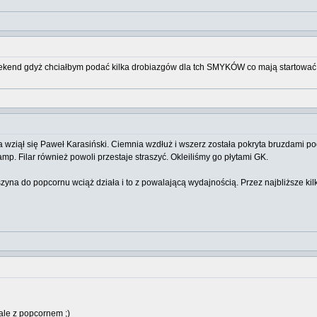
ekend gdyż chciałbym podać kilka drobiazgów dla tch SMYKÓW co mają startować 
 wziął się Paweł Karasiński. Ciemnia wzdłuż i wszerz została pokryta bruzdami p
mp. Filar również powoli przestaje straszyć. Okleiliśmy go płytami GK.
na do popcornu wciąż działa i to z powalającą wydajnością. Przez najbliższe kil
ale z popcornem ;)