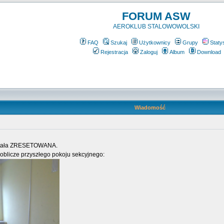
FORUM ASW
AEROKLUB STALOWOWOLSKI
FAQ
Szukaj
Użytkownicy
Grupy
Staty
Rejestracja
Zaloguj
Album
Download
Wiadomość
została ZRESETOWANA.
 oblicze przyszłego pokoju sekcyjnego: