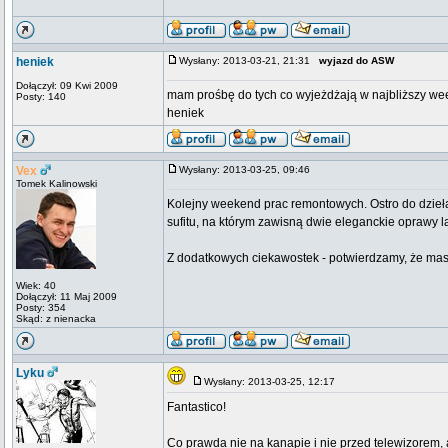
heniek
Wysłany: 2013-03-21, 21:31
wyjazd do ASW
Dołączył: 09 Kwi 2009
mam prośbę do tych co wyjeżdżają w najbliższy we
Posty: 140
heniek
Vex
Wysłany: 2013-03-25, 09:46
Tomek Kalinowski
Kolejny weekend prac remontowych. Ostro do dzieła
sufitu, na którym zawisną dwie eleganckie oprawy la
Z dodatkowych ciekawostek - potwierdzamy, że maszy
Wiek: 40
Dołączył: 11 Maj 2009
Posty: 354
Skąd: z nienacka
Lyku
Wysłany: 2013-03-25, 12:17
Fantastico!
Co prawda nie na kanapie i nie przed telewizorem, 