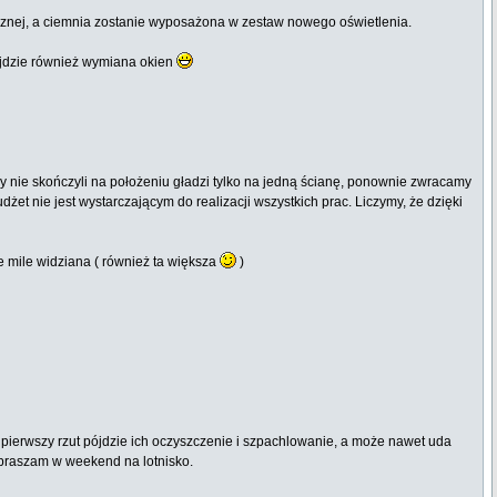
cznej, a ciemnia zostanie wyposażona w zestaw nowego oświetlenia.
wejdzie również wymiana okien
y nie skończyli na położeniu gładzi tylko na jedną ścianę, ponownie zwracamy
t nie jest wystarczającym do realizacji wszystkich prac. Liczymy, że dzięki
 mile widziana ( również ta większa
)
a pierwszy rzut pójdzie ich oczyszczenie i szpachlowanie, a może nawet uda
apraszam w weekend na lotnisko.