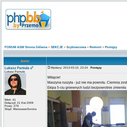
FORUM ASW Strona Główna
»
SEKCJE
»
Szybowcowa
»
Remont
»
Postępy
Autor
Lukasz Pantula
Wysłany: 2013-03-10, 23:24
Postępy
Lukasz Pantula
Witajcie!
Maszyna ruszyła - już nie ma powrotu. Ciemnia 
Ekipa 5-ciu gniewnych ludzi bezpowrotnie zmieniła
Wiek: 41
Dołączył: 21 Kwi 2009
Posty: 279
Skąd: Warszawa/Sonina