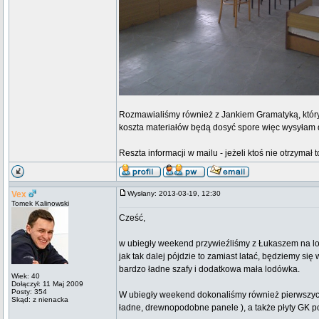
Rozmawialiśmy również z Jankiem Gramatyką, który 
koszta materiałów będą dosyć spore więc wysyłam d
Reszta informacji w mailu - jeżeli ktoś nie otrzymał
Vex
Wysłany: 2013-03-19, 12:30
Tomek Kalinowski
Cześć,
w ubiegły weekend przywieźliśmy z Łukaszem na lot
jak tak dalej pójdzie to zamiast latać, będziemy s
bardzo ładne szafy i dodatkowa mała lodówka.
Wiek: 40
Dołączył: 11 Maj 2009
Posty: 354
W ubiegły weekend dokonaliśmy również pierwszych
Skąd: z nienacka
ładne, drewnopodobne panele ), a także płyty GK po