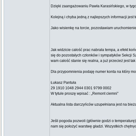
Dzięki zaangażowaniu Pawła Karasińskiego, w tygod
Kolejną i chyba jedną z najlepszych informacji jes
Jako wisienkę na torcie, pozostawiam uruchomie
Jak widzicie całość prac nabrała tempa, a efekt k
się do pozostałych członków i sympatyków Sekcji Sz
wam całość stanie się realna, a już przecież jest tak
Dla przypomnienia podaję numer konta na który moż
Łukasz Pantuła
29 1910 1048 2944 0301 9799 0002
W tytule proszę wpisać : „Remont ciemni”
Aktualna lista darczyńców uzupełniana jest na bie
Jeśli pogoda pozwoli (głównie godzi o temperaturę)
nam się położyć warstwę gładzi. Wszystkich chętny