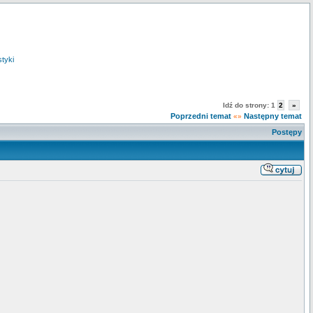
styki
Idź do strony:
1
2
»
Poprzedni temat
Następny temat
«»
Postępy