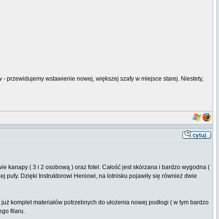
 przewidujemy wstawienie nowej, większej szafy w miejsce starej. Niestety,
anapy ( 3 i 2 osobową ) oraz fotel. Całość jest skórzana i bardzo wygodna (
j pufy. Dzięki Instruktorowi Heniowi, na lotnisku pojawiły się również dwie
uż komplet materiałów potrzebnych do ułożenia nowej podłogi ( w tym bardzo
go filaru.