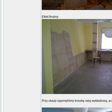
Efekt finalny:
Przy okazji ogarnęliśmy troszkę salą wykładową, a