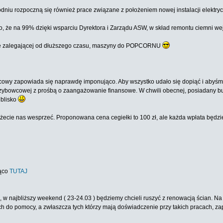
niu rozpoczną się również prace związane z położeniem nowej instalacji elektry
t to, że na 99% dzięki wsparciu Dyrektora i Zarządu ASW, w skład remontu ciemni 
nie zalegającej od dłuższego czasu, maszyny do POPCORNU
ońcowy zapowiada się naprawdę imponująco. Aby wszystko udało się dopiąć i abyśm
ybowcowej z prośbą o zaangażowanie finansowe. W chwili obecnej, posiadany budże
 blisko
ecie nas wesprzeć. Proponowana cena cegiełki to 100 zł, ale każda wpłata będzie
żąco
TUTAJ
, w najbliższy weekend ( 23-24.03 ) będziemy chcieli ruszyć z renowacją ścian. N
ch do pomocy, a zwłaszcza tych którzy mają doświadczenie przy takich pracach, z