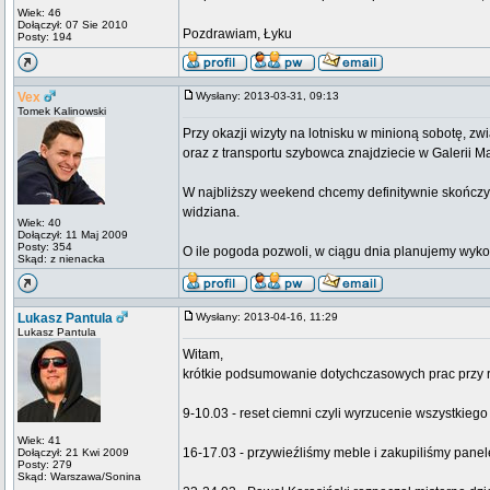
Wiek: 46
Dołączył: 07 Sie 2010
Pozdrawiam, Łyku
Posty: 194
Vex
Wysłany: 2013-03-31, 09:13
Tomek Kalinowski
Przy okazji wizyty na lotnisku w minioną sobotę, 
oraz z transportu szybowca znajdziecie w Galerii M
W najbliższy weekend chcemy definitywnie skończy
widziana.
Wiek: 40
Dołączył: 11 Maj 2009
Posty: 354
O ile pogoda pozwoli, w ciągu dnia planujemy wy
Skąd: z nienacka
Lukasz Pantula
Wysłany: 2013-04-16, 11:29
Lukasz Pantula
Witam,
krótkie podsumowanie dotychczasowych prac przy 
9-10.03 - reset ciemni czyli wyrzucenie wszystkiego
Wiek: 41
16-17.03 - przywieźliśmy meble i zakupiliśmy pane
Dołączył: 21 Kwi 2009
Posty: 279
Skąd: Warszawa/Sonina