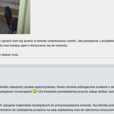
zgodził nam się pomóc w kwestii umeblowania ciemni. Jak pamiętacie z projektów -
o was kolejny apel o dorzucenie się do remontu.
 to dawać znać.
nisko zakupiony zestaw wypoczynkowy. Nowa ciemnia wzbogacona zostanie o dwie k
ię wylegiwać na kanapach
) Do kompletu przewidujemy jeszcze zakup stolika i duże
 zakupów materiałów niezbędnych do przeprowadzenia remontu. Na lotnisku jest j
trzebne do zaślepienia przejścia na salę wykładową oraz do obłożenia zniszczone