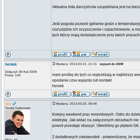
Aktualna lista darczyńców uzupełniana jest na bie
Jeśli pogoda pozwoli (głównie godzi o temperaturę)
rzut pójdzie ich oczyszczenie i szpachlowanie, a 
tych którzy mają doświadczenie przy takich pracac
heniek
Wysłany: 2013-03-21, 21:31
wyjazd do ASW
Dołączył: 09 Kwi 2009
mam prośbę do tych co wyjeżdżają w najbliższy we
Posty: 140
opodanie czsu wyjazdu lub kontakt
heniek
Vex
Wysłany: 2013-03-25, 09:46
Tomek Kalinowski
Kolejny weekend prac remontowych. Ostro do dzieła
elektrykę. Jak widać na załączonych obrazkach nie 
powoli przestaje straszyć. Okleiliśmy go płytami GK.
Z dodatkowych ciekawostek - potwierdzamy, że maszy
Wiek: 40