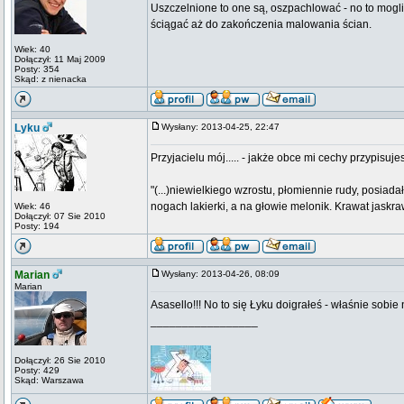
Uszczelnione to one są, oszpachlować - no to mogli z
ściągać aż do zakończenia malowania ścian.
Wiek: 40
Dołączył: 11 Maj 2009
Posty: 354
Skąd: z nienacka
Lyku
Wysłany: 2013-04-25, 22:47
Przyjacielu mój..... - jakże obce mi cechy przypisujes
"(...)niewielkiego wzrostu, płomiennie rudy, posiad
nogach lakierki, a na głowie melonik. Krawat jaskra
Wiek: 46
Dołączył: 07 Sie 2010
Posty: 194
Marian
Wysłany: 2013-04-26, 08:09
Marian
Asasello!!! No to się Łyku doigrałeś - właśnie sob
_________________
Dołączył: 26 Sie 2010
Posty: 429
Skąd: Warszawa