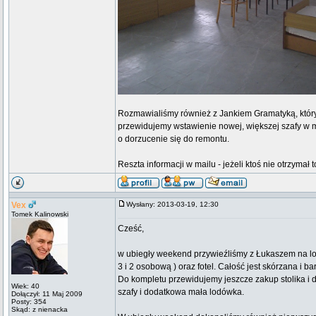
Rozmawialiśmy również z Jankiem Gramatyką, który
przewidujemy wstawienie nowej, większej szafy w mi
o dorzucenie się do remontu.
Reszta informacji w mailu - jeżeli ktoś nie otrzymał
Vex
Wysłany: 2013-03-19, 12:30
Tomek Kalinowski
Cześć,
w ubiegły weekend przywieźliśmy z Łukaszem na l
3 i 2 osobową ) oraz fotel. Całość jest skórzana i 
Do kompletu przewidujemy jeszcze zakup stolika i du
Wiek: 40
szafy i dodatkowa mała lodówka.
Dołączył: 11 Maj 2009
Posty: 354
Skąd: z nienacka