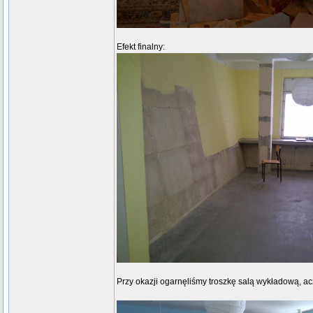
Efekt finalny:
Przy okazji ogarnęliśmy troszkę salą wykładową, a