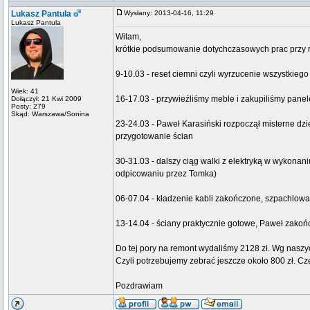
Lukasz Pantula
Wysłany: 2013-04-16, 11:29
Lukasz Pantula
Witam,
krótkie podsumowanie dotychczasowych prac przy 
9-10.03 - reset ciemni czyli wyrzucenie wszystkiego
Wiek: 41
16-17.03 - przywieźliśmy meble i zakupiliśmy pane
Dołączył: 21 Kwi 2009
Posty: 279
Skąd: Warszawa/Sonina
23-24.03 - Paweł Karasiński rozpoczął misterne dzie
przygotowanie ścian
30-31.03 - dalszy ciąg walki z elektryką w wykona
odpicowaniu przez Tomka)
06-07.04 - kładzenie kabli zakończone, szpachlowa
13-14.04 - ściany praktycznie gotowe, Paweł zakoń
Do tej pory na remont wydaliśmy 2128 zł. Wg naszy
Czyli potrzebujemy zebrać jeszcze około 800 zł. C
Pozdrawiam