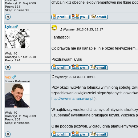
chyba nikt z obecnej ekipy remontowej nie tknie p
Dołączył: 11 Maj 2009
Posty: 354
Skąd: z nienacka
Lyku
Wysłany: 2013-03-25, 12:17
Fantastico!
Co prawda nie na kanapie i nie przed telewizorem, 
Wiek: 46
Dołączył: 07 Sie 2010
Pozdrawiam, Łyku
Posty: 194
Vex
Wysłany: 2013-03-31, 09:13
Tomek Kalinowski
Przy okazji wizyty na lotnisku w minioną sobotę, 
szpachlowania większości niepożądanych otworów. Zd
http://www.marian.waw.pl
).
W najbliższy weekend chcemy definitywnie skończy
Wiek: 40
uzupełniać ewentualne brakujące ubytki. Wszelka 
Dołączył: 11 Maj 2009
Posty: 354
Skąd: z nienacka
O ile pogoda pozwoli, w ciągu dnia planujemy wy