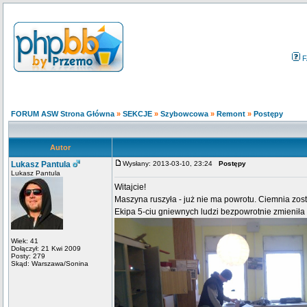
F
FORUM ASW Strona Główna
»
SEKCJE
»
Szybowcowa
»
Remont
»
Postępy
Autor
Lukasz Pantula
Wysłany: 2013-03-10, 23:24
Postępy
Lukasz Pantula
Witajcie!
Maszyna ruszyła - już nie ma powrotu. Ciemnia 
Ekipa 5-ciu gniewnych ludzi bezpowrotnie zmieniła
Wiek: 41
Dołączył: 21 Kwi 2009
Posty: 279
Skąd: Warszawa/Sonina