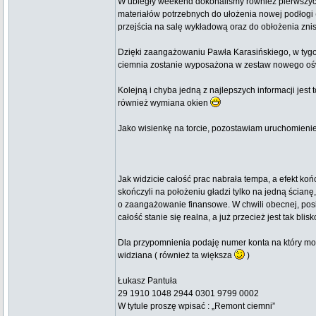
W ubiegły weekend dokonaliśmy również pierwszych
materiałów potrzebnych do ułożenia nowej podłogi 
przejścia na salę wykładową oraz do obłożenia znis
Dzięki zaangażowaniu Pawła Karasińskiego, w tygod
ciemnia zostanie wyposażona w zestaw nowego ośw
Kolejną i chyba jedną z najlepszych informacji jest
również wymiana okien
Jako wisienkę na torcie, pozostawiam uruchomie
Jak widzicie całość prac nabrała tempa, a efekt k
skończyli na położeniu gładzi tylko na jedną ścia
o zaangażowanie finansowe. W chwili obecnej, posia
całość stanie się realna, a już przecież jest tak blis
Dla przypomnienia podaję numer konta na który moż
widziana ( również ta większa
)
Łukasz Pantuła
29 1910 1048 2944 0301 9799 0002
W tytule proszę wpisać : „Remont ciemni”