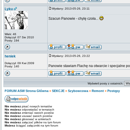
Lyku
Wysłany: 2013-05-26, 23:11
Szacun Panowie - chylę czoła...
Wiek: 46
Dołączył: 07 Sie 2010
Posty: 194
heniek
Wysłany: 2013-05-26, 23:22
Dołączył: 09 Kwi 2009
Panowie stawiam Flachę na otwarcie i specjalne p
Posty: 140
Wyświetl posty z ostatnich:
FORUM ASW Strona Główna
»
SEKCJE
»
Szybowcowa
»
Remont
»
Postępy
Nie możesz
pisać nowych tematów
Nie możesz
odpowiadać w tematach
Nie możesz
zmieniać swoich postów
Nie możesz
usuwać swoich postów
Nie możesz
głosować w ankietach
Nie możesz
załączać plików na tym forum
Możesz
ściągać załączniki na tym forum