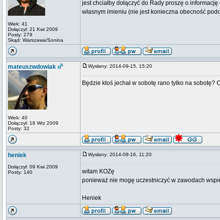
jest chciałby dołączyć do Rady proszę o informację
własnym imieniu (nie jest konieczna obecność podc
Wiek: 41
Dołączył: 21 Kwi 2009
Posty: 279
Skąd: Warszawa/Sonina
mateuszwdowiak
Wysłany: 2014-09-15, 15:20
Będzie ktoś jechał w sobotę rano tylko na sobotę? 
Wiek: 40
Dołączył: 18 Wrz 2009
Posty: 32
heniek
Wysłany: 2014-09-16, 11:20
Dołączył: 09 Kwi 2009
witam KOZę
Posty: 140
ponieważ nie mogę uczestniczyć w zawodach wspie
Heniek