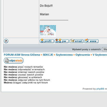
Do Boju!!!
Marian
_________________
Wyświetl posty z ostatnich:
FORUM ASW Strona Główna
»
SEKCJE
»
Szybowcowa
»
Ogłoszenia
»
V Szybowc
Nie możesz
pisać nowych tematów
Nie możesz
odpowiadać w tematach
Nie możesz
zmieniać swoich postów
Nie możesz
usuwać swoich postów
Nie możesz
głosować w ankietach
Nie możesz
załączać plików na tym forum
Możesz
ściągać załączniki na tym forum
Powered by
phpBB
mo