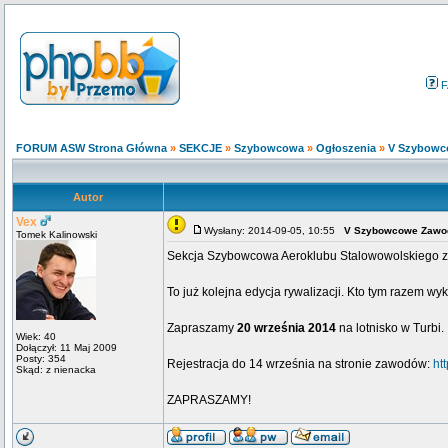
F
FORUM ASW Strona Główna
»
SEKCJE
»
Szybowcowa
»
Ogłoszenia
»
V Szybowc
Autor
Vex
Wysłany: 2014-09-05, 10:55
V Szybowcowe Zawod
Tomek Kalinowski
Sekcja Szybowcowa Aeroklubu Stalowowolskiego z
To już kolejna edycja rywalizacji. Kto tym razem wy
Zapraszamy
20 września 2014
na lotnisko w Turbi.
Wiek: 40
Dołączył: 11 Maj 2009
Posty: 354
Rejestracja do 14 września na stronie zawodów:
ht
Skąd: z nienacka
ZAPRASZAMY!