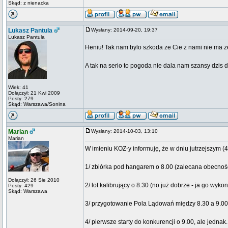
Skąd: z nienacka
Lukasz Pantula
Wysłany: 2014-09-20, 19:37
Lukasz Pantula
Heniu! Tak nam bylo szkoda ze Cie z nami nie ma z
A tak na serio to pogoda nie dala nam szansy dzis 
Wiek: 41
Dołączył: 21 Kwi 2009
Posty: 279
Skąd: Warszawa/Sonina
Marian
Wysłany: 2014-10-03, 13:10
Marian
W imieniu KOZ-y informuję, że w dniu jutrzejszym (4
1/ zbiórka pod hangarem o 8.00 (zalecana obecno
Dołączył: 26 Sie 2010
2/ lot kalibrujący o 8.30 (no już dobrze - ja go wy
Posty: 429
Skąd: Warszawa
3/ przygotowanie Pola Lądowań między 8.30 a 9.00
4/ pierwsze starty do konkurencji o 9.00, ale jednak..