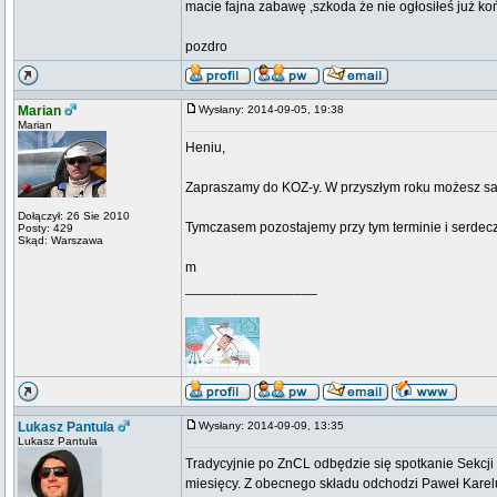
macie fajna zabawę ,szkoda że nie ogłosiłeś już k
pozdro
Marian
Wysłany: 2014-09-05, 19:38
Marian
Heniu,
Zapraszamy do KOZ-y. W przyszłym roku możesz sam 
Dołączył: 26 Sie 2010
Tymczasem pozostajemy przy tym terminie i serde
Posty: 429
Skąd: Warszawa
m
_________________
Lukasz Pantula
Wysłany: 2014-09-09, 13:35
Lukasz Pantula
Tradycyjnie po ZnCL odbędzie się spotkanie Sekcj
miesięcy. Z obecnego składu odchodzi Paweł Karelus