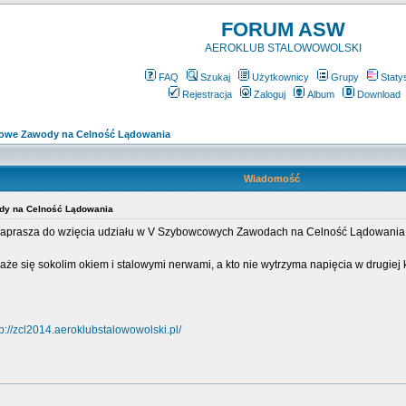
FORUM ASW
AEROKLUB STALOWOWOLSKI
FAQ
Szukaj
Użytkownicy
Grupy
Staty
Rejestracja
Zaloguj
Album
Download
owe Zawody na Celność Lądowania
Wiadomość
y na Celność Lądowania
aprasza do wzięcia udziału w V Szybowcowych Zawodach na Celność Lądowania
każe się sokolim okiem i stalowymi nerwami, a kto nie wytrzyma napięcia w drugiej 
tp://zcl2014.aeroklubstalowowolski.pl/