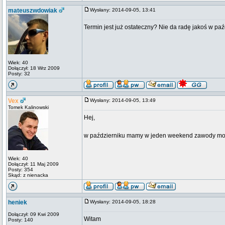
mateuszwdowiak
Wysłany: 2014-09-05, 13:41
Termin jest już ostateczny? Nie da radę jakoś w pa
Wiek: 40
Dołączył: 18 Wrz 2009
Posty: 32
Vex
Wysłany: 2014-09-05, 13:49
Tomek Kalinowski
Hej,
w październiku mamy w jeden weekend zawody model
Wiek: 40
Dołączył: 11 Maj 2009
Posty: 354
Skąd: z nienacka
heniek
Wysłany: 2014-09-05, 18:28
Dołączył: 09 Kwi 2009
Witam
Posty: 140