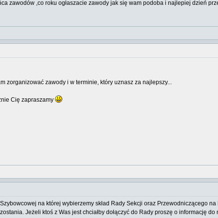
ońca zawodów ,co roku ogłaszacie zawody jak się wam podoba i najlepiej dzień p
zorganizować zawody i w terminie, który uznasz za najlepszy...
cznie Cię zapraszamy
i Szybowcowej na której wybierzemy skład Rady Sekcji oraz Przewodniczącego na 
pozostania. Jeżeli ktoś z Was jest chciałby dołączyć do Rady proszę o informację d