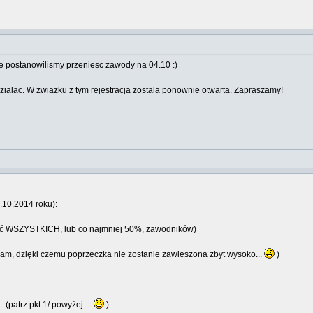
e postanowilismy przeniesc zawody na 04.10 :)
dzialac. W zwiazku z tym rejestracja zostala ponownie otwarta. Zapraszamy!
.10.2014 roku):
ść WSZYSTKICH, lub co najmniej 50%, zawodników)
konam, dzięki czemu poprzeczka nie zostanie zawieszona zbyt wysoko...
)
. (patrz pkt 1/ powyżej....
)