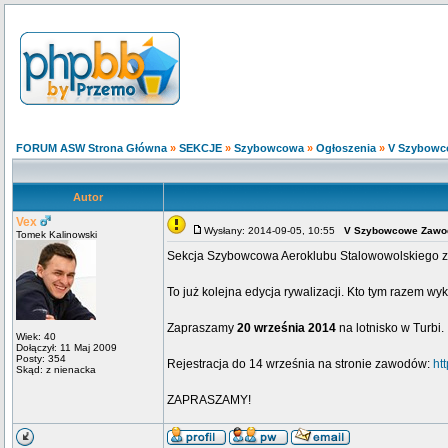
FORUM ASW Strona Główna
»
SEKCJE
»
Szybowcowa
»
Ogłoszenia
»
V Szybowc
Autor
Vex
Wysłany: 2014-09-05, 10:55
V Szybowcowe Zawod
Tomek Kalinowski
Sekcja Szybowcowa Aeroklubu Stalowowolskiego z
To już kolejna edycja rywalizacji. Kto tym razem wy
Zapraszamy
20 września 2014
na lotnisko w Turbi.
Wiek: 40
Dołączył: 11 Maj 2009
Posty: 354
Rejestracja do 14 września na stronie zawodów:
ht
Skąd: z nienacka
ZAPRASZAMY!