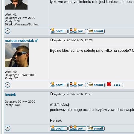
tylko we własnym imieniu (nie jest konieczna obec
Wiek: 41
Dołączył: 21 Kwi 2009
Posty: 279
Skąd: Warszawa/Sonina
mateuszwdowiak
Wysłany: 2014-09-15, 15:20
Będzie ktoś jechał w sobotę rano tylko na sobotę? 
Wiek: 40
Dołączył: 18 Wrz 2009
Posty: 32
heniek
Wysłany: 2014-09-16, 11:20
Dołączył: 09 Kwi 2009
witam KOZę
Posty: 140
ponieważ nie mogę uczestniczyć w zawodach wspie
Heniek