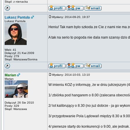
Skąd: z nienacka
Lukasz Pantula
Wysłany: 2014-09-20, 19:37
Lukasz Pantula
Heniu! Tak nam bylo szkoda ze Cie z nami nie ma z
A tak na serio to pogoda nie dala nam szansy dzis 
Wiek: 41
Dołączył: 21 Kwi 2009
Posty: 279
Skąd: Warszawa/Sonina
Marian
Wysłany: 2014-10-03, 13:10
Marian
W imieniu KOZ-y informuję, że w dniu jutrzejszym (4
1/ zbiórka pod hangarem o 8.00 (zalecana obecno
Dołączył: 26 Sie 2010
2/ lot kalibrujący o 8.30 (no już dobrze - ja go wy
Posty: 429
Skąd: Warszawa
3/ przygotowanie Pola Lądowań między 8.30 a 9.00
4/ pierwsze starty do konkurencji o 9.00, ale jednak..