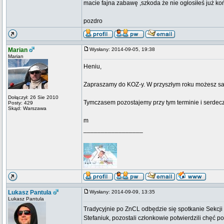
macie fajna zabawę ,szkoda że nie ogłosiłeś już k
pozdro
Marian
Wysłany: 2014-09-05, 19:38
Marian
Heniu,
Zapraszamy do KOZ-y. W przyszłym roku możesz sam 
Dołączył: 26 Sie 2010
Tymczasem pozostajemy przy tym terminie i serde
Posty: 429
Skąd: Warszawa
m
_________________
Lukasz Pantula
Wysłany: 2014-09-09, 13:35
Lukasz Pantula
Tradycyjnie po ZnCL odbędzie się spotkanie Sekcj
Stefaniuk, pozostali członkowie potwierdzili chęć 