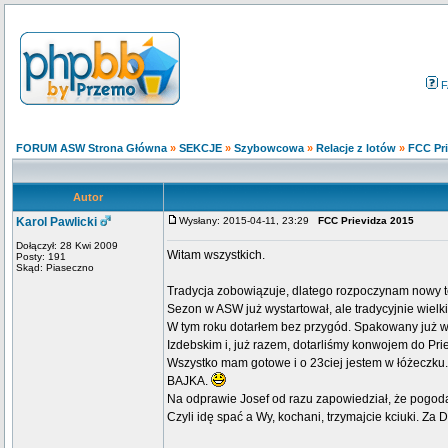
F
FORUM ASW Strona Główna
»
SEKCJE
»
Szybowcowa
»
Relacje z lotów
»
FCC Pri
Autor
Karol Pawlicki
Wysłany: 2015-04-11, 23:29
FCC Prievidza 2015
Dołączył: 28 Kwi 2009
Witam wszystkich.
Posty: 191
Skąd: Piaseczno
Tradycja zobowiązuje, dlatego rozpoczynam nowy t
Sezon w ASW już wystartował, ale tradycyjnie wielk
W tym roku dotarłem bez przygód. Spakowany już w
Izdebskim i, już razem, dotarliśmy konwojem do Prie
Wszystko mam gotowe i o 23ciej jestem w łóżeczku.
BAJKA.
Na odprawie Josef od razu zapowiedział, że pogoda
Czyli idę spać a Wy, kochani, trzymajcie kciuki. Za D