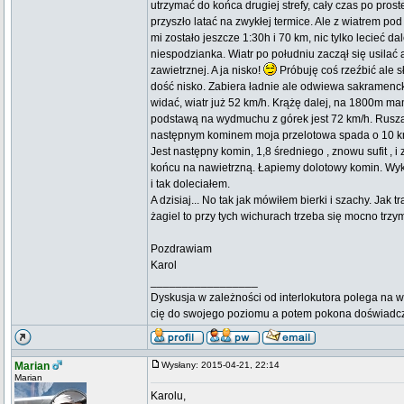
utrzymać do końca drugiej strefy, cały czas po proste
przyszło latać na zwykłej termice. Ale z wiatrem pod
mi zostało jeszcze 1:30h i 70 km, nic tylko lecieć d
niespodzianka. Wiatr po południu zaczął się usilać a
zawietrznej. A ja nisko!
Próbuję coś rzeźbić ale 
dość nisko. Zabiera ładnie ale odwiewa sakramenc
widać, wiatr już 52 km/h. Krążę dalej, na 1800m ma
podstawą na wydmuchu z górek jest 72 km/h. Rus
następnym kominem moja przelotowa spada o 10 
Jest następny komin, 1,8 średniego , znowu sufit ,
końcu na nawietrzną. Łapiemy dolotowy komin. Wy
i tak doleciałem.
A dzisiaj... No tak jak mówiłem bierki i szachy. Jak 
żagiel to przy tych wichurach trzeba się mocno trzy
Pozdrawiam
Karol
_________________
Dyskusja w zależności od interlokutora polega na w
cię do swojego poziomu a potem pokona doświadc
Marian
Wysłany: 2015-04-21, 22:14
Marian
Karolu,