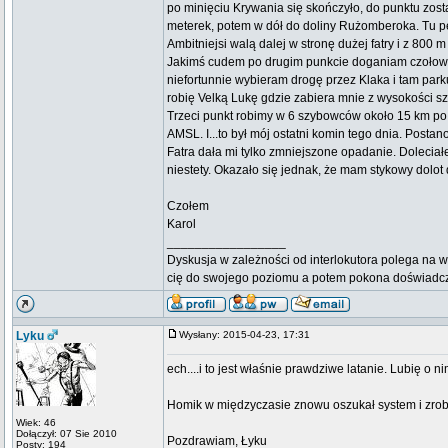
po minięciu Krywania się skończyło, do punktu zosta
meterek, potem w dół do doliny Rużomberoka. Tu pele
Ambitniejsi walą dalej w stronę dużej fatry i z 800 
Jakimś cudem po drugim punkcie doganiam czołowy 
niefortunnie wybieram drogę przez Klaka i tam pa
robię Velką Lukę gdzie zabiera mnie z wysokości szc
Trzeci punkt robimy w 6 szybowców około 15 km po
AMSL. I...to był mój ostatni komin tego dnia. Posta
Fatra dała mi tylko zmniejszone opadanie. Dolecia
niestety. Okazało się jednak, że mam stykowy dolot 
Czołem
Karol
_________________
Dyskusja w zależności od interlokutora polega na w
cię do swojego poziomu a potem pokona doświadc
Lyku
Wysłany: 2015-04-23, 17:31
ech....i to jest właśnie prawdziwe latanie. Lubię o ni
Homik w międzyczasie znowu oszukał system i zrob
Wiek: 46
Dołączył: 07 Sie 2010
Pozdrawiam, Łyku
Posty: 194