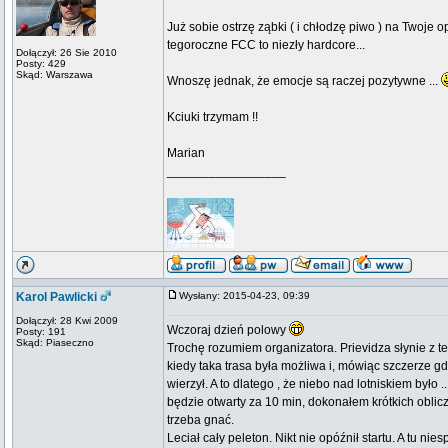
Już sobie ostrzę ząbki ( i chłodzę piwo ) na Twoje
tegoroczne FCC to niezły hardcore...
Dołączył: 26 Sie 2010
Posty: 429
Skąd: Warszawa
Wnoszę jednak, że emocje są raczej pozytywne ...
Kciuki trzymam !!
Marian
_________________
Karol Pawlicki
Wysłany: 2015-04-23, 09:39
Dołączył: 28 Kwi 2009
Wczoraj dzień polowy
Posty: 191
Skąd: Piaseczno
Trochę rozumiem organizatora. Prievidza słynie z t
kiedy taka trasa była możliwa i, mówiąc szczerze gd
wierzył. A to dlatego , że niebo nad lotniskiem było .
będzie otwarty za 10 min, dokonałem krótkich oblicze
trzeba gnać.
Leciał cały peleton. Nikt nie opóźnił startu. A tu ni