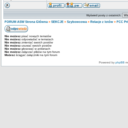
Wyświetl posty z ostatnich:
FORUM ASW Strona Główna
»
SEKCJE
»
Szybowcowa
»
Relacje z lotów
»
FCC Pri
Nie możesz
pisać nowych tematów
Nie możesz
odpowiadać w tematach
Nie możesz
zmieniać swoich postów
Nie możesz
usuwać swoich postów
Nie możesz
głosować w ankietach
Nie możesz
załączać plików na tym forum
Możesz
ściągać załączniki na tym forum
Powered by
phpBB
mo