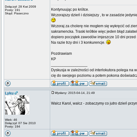
Dołączył: 28 Kwi 2009
Kontynuując po krótce.
Posty: 191
Skąd: Piaseczno
Wczorajszy dzień i dzisiejszy , to w zasadzie jedyn
Wczoraj za cholerę nie mogłem się wykręcić od ziem
sakramencka. Traski krótkie więc jeden błąd załatwia
dopiero początek zawodów imjeszcze 10 dni przed 
Na razie trzy dni i 3 konkurencje.
Pozdrawiam
KP
_________________
Dyskusja w zależności od interlokutora polega na w
cię do swojego poziomu a potem pokona doświadc
Lyku
Wysłany: 2015-04-14, 21:49
Walcz Karol, walcz - zobaczymy co jutro dzień przyn
Wiek: 46
Dołączył: 07 Sie 2010
Posty: 194