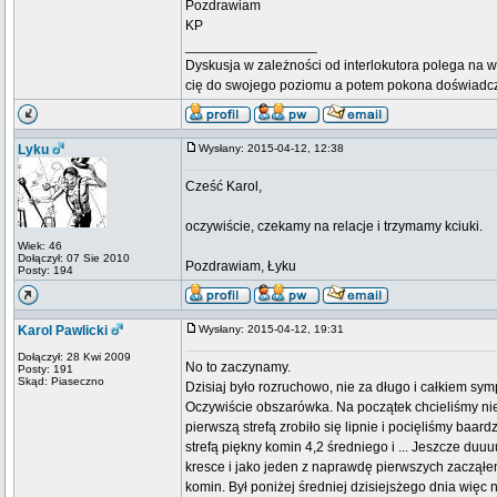
Pozdrawiam
KP
_________________
Dyskusja w zależności od interlokutora polega na w
cię do swojego poziomu a potem pokona doświadc
Lyku
Wysłany: 2015-04-12, 12:38
Cześć Karol,
oczywiście, czekamy na relacje i trzymamy kciuki.
Wiek: 46
Dołączył: 07 Sie 2010
Pozdrawiam, Łyku
Posty: 194
Karol Pawlicki
Wysłany: 2015-04-12, 19:31
Dołączył: 28 Kwi 2009
No to zaczynamy.
Posty: 191
Skąd: Piaseczno
Dzisiaj było rozruchowo, nie za długo i całkiem sym
Oczywiście obszarówka. Na początek chcieliśmy nie
pierwszą strefą zrobiło się lipnie i pocięliśmy ba
strefą piękny komin 4,2 średniego i ... Jeszcze du
kresce i jako jeden z naprawdę pierwszych zaczął
komin. Był poniżej średniej dzisiejsżego dnia więc 