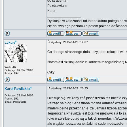
do stracenia.
Pozdrawiam
Karol
_________________
Dyskusja w zależności od interlokutora polega na w
cię do swojego poziomu a potem pokona doświadc
Lyku
Wysłany: 2015-04-20, 19:07
Co do tego strasznego dnia - czytałem relacje i wid
Natomiast dzisiaj ładnie z Darkiem rozegraliście :)
Wiek: 46
Dołączył: 07 Sie 2010
Łyky
Posty: 194
Karol Pawlicki
Wysłany: 2015-04-21, 20:35
Dołączył: 28 Kwi 2009
Okazuje się, że żeby coś pisać trzeba też mieć o c
Posty: 191
Skąd: Piaseczno
Patrząc na blog Sebastiana można odnieść wrażenie,
miałem pełne przekonanie, że Jantara trzeba sprzeda
Tegoroczna Prievidza jest totalnie niezwykła a to za
roku wszystkie dotąd są w takich pogodach. Wczoraj
ale wąskie i poszarpane. Jakimś cudem odszedłem z fal