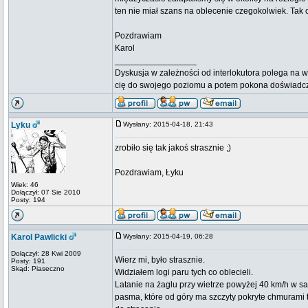
ten nie miał szans na oblecenie czegokolwiek. Tak 
Pozdrawiam
Karol
_________________
Dyskusja w zależności od interlokutora polega na w
cię do swojego poziomu a potem pokona doświadc
Lyku
Wysłany: 2015-04-18, 21:43
zrobiło się tak jakoś strasznie ;)
Pozdrawiam, Łyku
Wiek: 46
Dołączył: 07 Sie 2010
Posty: 194
Karol Pawlicki
Wysłany: 2015-04-19, 06:28
Dołączył: 28 Kwi 2009
Wierz mi, było strasznie.
Posty: 191
Skąd: Piaseczno
Widziałem logi paru tych co oblecieli.
Latanie na żaglu przy wietrze powyżej 40 km/h w sak
pasma, które od góry ma szczyty pokryte chmurami