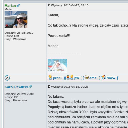
Marian
Wysłany: 2015-04-17, 07:15
Marian
Karolu,
Co tak cicho...? Na stronie widzę, że cały czas lataci
Dołączył: 26 Sie 2010
Powodzenia!!!
Posty: 429
Skąd: Warszawa
Marian
_________________
Karol Pawlicki
Wysłany: 2015-04-18, 20:28
Dołączył: 28 Kwi 2009
No latamy.
Posty: 191
Skąd: Piaseczno
De facto wczoraj była przerwa ale musiałem się w
Pogody są bardzo trudne i bardzo ciężko mi w tym ro
Dzisiaj obszarówka 3:00 h, było wszystko. Bardzo zi
nad chmurami. Po odejściu zamknęło mnie na fali na
pod chmury na hamulcach, a potem przy ogromnej wi
międzyczasie załapaliśmy się w okolicy na rozległe b