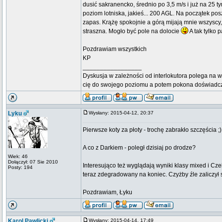
dusić sakranencko, średnio po 3,5 m/s i już na 25 
poziom lotniska, jakieś... 200 AGL. Na początek po
zapas. Krążę spokojnie a górą mijają mnie wszyscy,
straszna. Mogło być pole na dolocie
A tak tylko p
Pozdrawiam wszystkich
KP
_________________
Dyskusja w zależności od interlokutora polega na w
cię do swojego poziomu a potem pokona doświadc
Lyku
Wysłany: 2015-04-12, 20:37
Pierwsze koty za płoty - trochę zabrakło szczęścia ;)
A co z Darkiem - poległ dzisiaj po drodze?
Wiek: 46
Dołączył: 07 Sie 2010
Interesująco też wyglądają wyniki klasy mixed i C
Posty: 194
teraz zdegradowany na koniec. Czyżby źle zaliczył s
Pozdrawiam, Łyku
Karol Pawlicki
Wysłany: 2015-04-14, 17:49