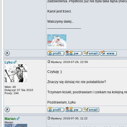
zadowolenia. Prędkość już nie była taka fajna (nieca
Karol jest trzeci.
Walczymy dalej...
_________________
Lyku
Wysłany: 2018-07-29, 22:59
Czytuję :)
Znaczy się dzisiaj nic nie polataliście?
Wiek: 46
Dołączył: 07 Sie 2010
Trzymam kciuki, pozdrawiam i czekam na kolejną rel
Posty: 194
Pozdrawiam, Łyku
Marian
Wysłany: 2018-07-30, 11:22
Marian