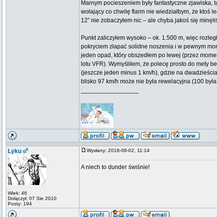
Marnym pocieszeniem były fantastyczne zjawiska, tak
wołający co chwilę flarm nie wiedziałbym, że ktoś lec
12” nie zobaczyłem nic – ale chyba jakoś się minęli
Punkt zaliczyłem wysoko – ok. 1.500 m, więc rozle
pokryciem złapać solidne noszenia i w pewnym momen
jeden opad, który obszedłem po lewej (przez moment
lotu VFR). Wymyśliłem, że polecę prosto do mety b
(jeszcze jeden minus 1 km/h), gdzie na dwadzieścia
blisko 97 km/h może nie była rewelacyjna (100 była 
_________________
Lyku
Wysłany: 2018-08-02, 11:14
A niech to dunder świśnie!
Wiek: 46
Dołączył: 07 Sie 2010
Posty: 194