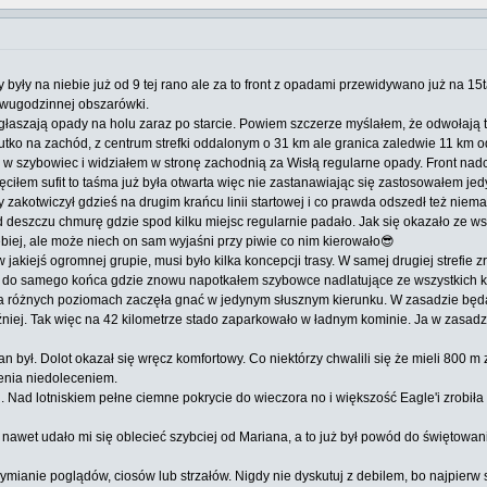
yły na niebie już od 9 tej rano ale za to front z opadami przewidywano już na 15t
dwugodzinnej obszarówki.
zgłaszają opady na holu zaraz po starcie. Powiem szczerze myślałem, że odwołają to 
iutko na zachód, z centrum strefki oddalonym o 31 km ale granica zaledwie 11 km 
 w szybowiec i widziałem w stronę zachodnią za Wisłą regularne opady. Front nadc
ęciłem sufit to taśma już była otwarta więc nie zastanawiając się zastosowałem jedy
ry zakotwiczył gdzieś na drugim krańcu linii startowej i co prawda odszedł też niem
deszczu chmurę gdzie spod kilku miejsc regularnie padało. Jak się okazało ze wszy
ębiej, ale może niech on sam wyjaśni przy piwie co nim kierowało😎
 jakiejś ogromnej grupie, musi było kilka koncepcji trasy. W samej drugiej strefie 
ie do samego końca gdzie znowu napotkałem szybowce nadlatujące ze wszystkich k
a różnych poziomach zaczęła gnać w jedynym słusznym kierunku. W zasadzie będąc
 groźniej. Tak więc na 42 kilometrze stado zaparkowało w ładnym kominie. Ja w zas
an był. Dolot okazał się wręcz komfortowy. Co niektórzy chwalili się że mieli 800 m 
żenia niedoleceniem.
ii. Nad lotniskiem pełne ciemne pokrycie do wieczora no i większość Eagle'i zrob
 nawet udało mi się oblecieć szybciej od Mariana, a to już był powód do świętowa
wymianie poglądów, ciosów lub strzałów. Nigdy nie dyskutuj z debilem, bo najpi