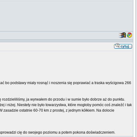
kać bo podstawy miały rosnąć i noszenia się poprawiać a traska wyścigowa 266
rozdzieliliśmy, ja wyrwałem do przodu i w sumie było dobrze aż do punktu.
niżej i niżej. Niestety nie było towarzystwa, które mogłoby pomóc coś znaleźć i tak
. W zasadzie ostatnie 60-70 km z prostej, z jednym kółkiem. Na dolocie
erw sprowadzi cię do swojego poziomu a potem pokona doświadczeniem.