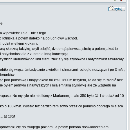
ą.
w powietrzu ale... nic z tego.
od lotniska a potem daleko na południowy wschód.
hodził wielkimi krokami.
ną słuszną taktykę, czyli odejść, dziobnąć pierwszą strefę a potem jakoś to
al natychmiast ale z zupełnie inną koncepcją.
stkich kierunków od linii startu zleciały się szybowce i natychmiast zawracały.
zrobiło się wręcz fantastycznie z wielkimi chmurami rozlegle noszącymi po 3 m/s ,
ierunków.
 pod podstawą i mając około 80 km i 1800m liczyłem, że da się to zrobić bez
adzie byłem jednym z najwyższych i miałem taką stykówkę ale ze względu na
zapasu. No my tyle nie mieliśmy z Marianem, ... ale 350 było 😜. I chociaż od 10
iła koło 100km/h. Wyszło też bardzo remisowo przez co pomimo dobrego miejsca
nia 😂😉🤡
erw sprowadzi cię do swojego poziomu a potem pokona doświadczeniem.