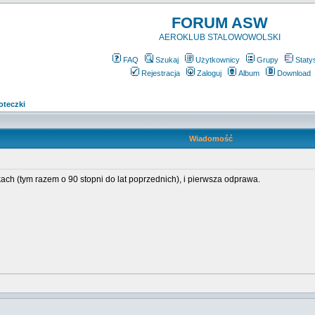
FORUM ASW
AEROKLUB STALOWOWOLSKI
FAQ
Szukaj
Użytkownicy
Grupy
Staty
Rejestracja
Zaloguj
Album
Download
loteczki
Wiadomość
ch (tym razem o 90 stopni do lat poprzednich), i pierwsza odprawa.