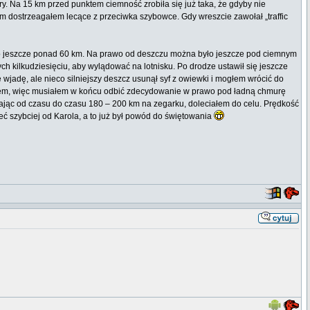
ury. Na 15 km przed punktem ciemność zrobiła się już taka, że gdyby nie
 potem dostrzeagałem lecące z przeciwka szybowce. Gdy wreszcie zawołał „traffic
było jeszcze ponad 60 km. Na prawo od deszczu można było jeszcze pod ciemnym
h kilkudziesięciu, aby wylądować na lotnisku. Po drodze ustawił się jeszcze
wjadę, ale nieco silniejszy deszcz usunął syf z owiewki i mogłem wrócić do
ciałem, więc musiałem w końcu odbić zdecydowanie w prawo pod ładną chmurę
inając od czasu do czasu 180 – 200 km na zegarku, doleciałem do celu. Prędkość
ieć szybciej od Karola, a to już był powód do świętowania