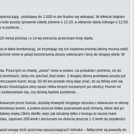
pieszczają - podstawy do 1.000 m ale trudno się wdrapać. W efekcie błąkam
hole poszły sprawnie (starty ziemne o 12.20, a otwarcie startu lotnego o 12.59,
 w parterze...
0 minut później i o 14-tej wreszcie przecinam linię startu.
ę w takie kombinację, że trzymając się ich nasłonecznionej strony można robić
epchnie mnie w jakąś bezchmurną dziurę odwracam i lecę do drugiej strefy. W
 lotu. Poza tym co chwilę „zwozi” mnie w prawo, na południe i pomimo, że do
/s) kominach, żeby nie zjechać zbyt nisko. Z drugiej strony podstawy poszły już
ymczasem Karol, lecąc 30-40 km przede mną daje znać, że za Wisłą robi się
ości Grudziądza silny opad i kilka innych rozsianych po okolicy. Humor mi
 zastanawiam się, czy dzisiaj będzie podobnie...
eldowanym przez Karola, dziubię krawędź drugiego obszaru i odwracam w stronę
ę dolotowy komin, a potem jeszcze lekko poprawiam pod chmurą, która stoi po
tniej małej (3km) strefki, więc jak dziubnę tylko z brzegu to raczej mam
tniska, zapinam 200 km/h i dorzucam na dolocie jeszcze 1-2 km/h do prędkości.
 pod uwagę ilość przyczep opuszczających lotnisko – faktycznie są powody do