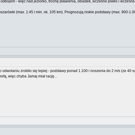
m odbojem - więc nad jeziorko, trochę pławienia, obiadek, wczesne piwko i wczesne 
e obszarówki (max. 1:45 i min. ok. 105 km). Prognozują niskie podstawy (max. 900-
o odwołaniu zrobiło się lepiej - podstawy ponad 1.100 i noszenia do 2 m/s (ze 40 
refą, więc chyba Jamaj miał rację...