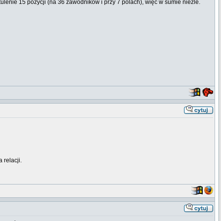
ytulenie 15 pozycji (na 36 zawodników i przy 7 polach), więc w sumie nieźle.
relacji.