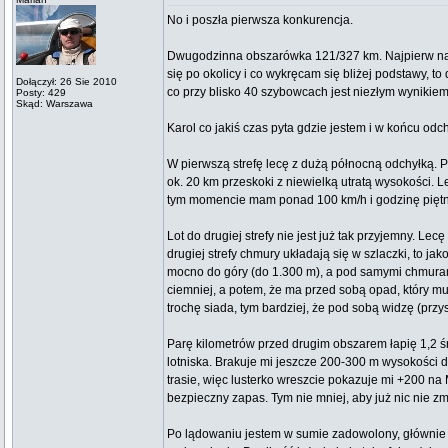
No i poszła pierwsza konkurencja.
Dwugodzinna obszarówka 121/327 km. Najpierw na Bo
się po okolicy i co wykręcam się bliżej podstawy, t
Dołączył: 26 Sie 2010
co przy blisko 40 szybowcach jest niezłym wynikiem)
Posty: 429
Skąd: Warszawa
Karol co jakiś czas pyta gdzie jestem i w końcu odch
W pierwszą strefę lecę z dużą północną odchyłką. P
ok. 20 km przeskoki z niewielką utratą wysokości. 
tym momencie mam ponad 100 km/h i godzinę piętn
Lot do drugiej strefy nie jest już tak przyjemny. L
drugiej strefy chmury układają się w szlaczki, to ja
mocno do góry (do 1.300 m), a pod samymi chmurami
ciemniej, a potem, że ma przed sobą opad, który mu
trochę siada, tym bardziej, że pod sobą widzę (prz
Parę kilometrów przed drugim obszarem łapię 1,2 ś
lotniska. Brakuje mi jeszcze 200-300 m wysokości d
trasie, więc lusterko wreszcie pokazuje mi +200 na 
bezpieczny zapas. Tym nie mniej, aby już nic nie zm
Po lądowaniu jestem w sumie zadowolony, głównie d