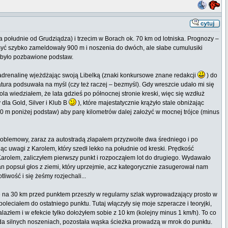
południe od Grudziądza) i trzecim w Borach ok. 70 km od lotniska. Prognozy –
syć szybko zameldowały 900 m i noszenia do dwóch, ale słabe cumulusiki
em było pozbawione podstaw.
ł adrenalinę wjeżdżając swoją Libelką (znaki konkursowe znane redakcji
) do
ra podsuwała na myśl (czy też raczej – bezmyśl). Gdy wreszcie udało mi się
la wiedziałem, że lata gdzieś po północnej stronie kreski, więc się wzdłuż
dla Gold, Silver i Klub B
), które majestatycznie krążyło stale obniżając
0 m poniżej podstaw) aby parę kilometrów dalej założyć w mocnej trójce (minus
problemowy, zaraz za autostradą złapałem przyzwoite dwa średniego i po
c uwagi z Karolem, który szedł lekko na południe od kreski. Prędkość
Karolem, zaliczyłem pierwszy punkt i rozpocząłem lot do drugiego. Wydawało
an popsuł głos z ziemi, który uprzejmie, acz kategorycznie zasugerował nam
liwość i się żeśmy rozjechali...
e na 30 km przed punktem przeszły w regularny szlak wyprowadzający prosto w
leciałem do ostatniego punktu. Tutaj włączyły się moje szperacze i teoryjki,
azłem i w efekcie tylko dołożyłem sobie z 10 km (kolejny minus 1 km/h). To co
wda silnych noszeniach, pozostała wąska ścieżka prowadzą w mrok do punktu.