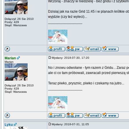
Wczoraj - znaczy w niedzielę - bez gridu i z szybki
Dzisiaj jak na razie Grid 11:45 i w planach krótki
wyjdzie (czy też wyleci)...
Dołączył: 26 Sie 2010
_________________
Posty: 429
Skąd: Warszawa
Marian
Wysłany: 2018-07-30, 17:20
Marian
No i znowu odwołane - tym razem z Gridu... Zaraz p
ale ci co tam próbowali, zawracali przed pierwszą st
Teraz piwko, prysznic, piwko i czekamy na jutro...
Dołączył: 26 Sie 2010
_________________
Posty: 429
Skąd: Warszawa
Lyku
Wysłany: 2018-07-31, 11:05