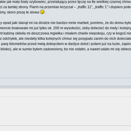
ie jak mały biały szybowiec, przelatujący przez tęczę na tle wielkiej czarnej chm
i za tamtej strony. Flarm na przemian krzyczał – „traffic 11”, „traffic 1” i dopiero
śmy, skoro piszę te słowa
.
gły opad jaki stanął mi na drodze nie bardzo mnie martwił, pomimo, że do domu 
cie brakowało mi już tylko ok. 200 m wysokości, żeby dolecieć do mety i kolejnyc
 kabinę okleiła mi deszczowa mgiełka i miałem chwile niepokoju, czy w kogoś nie 
ez odchyłek, ale niestety kilka kolejnych chmur się posypało zanim do nich dole
 parę kilometrów przed metą dokręciłem w dwójce dolot i potem już na luzie, zap
blisko), ale w sumie byłem zadowolony, bo nie ostatni, a nawet udało mi się oblec