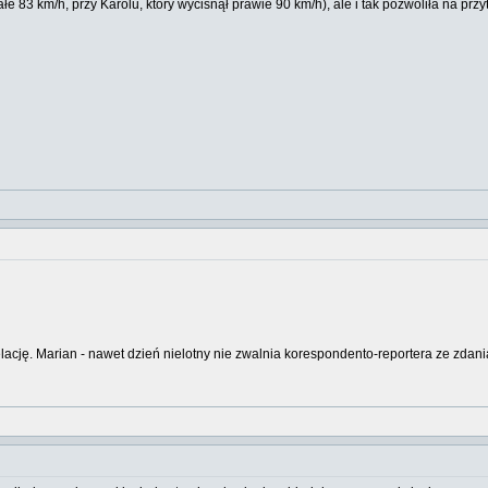
łe 83 km/h, przy Karolu, który wycisnął prawie 90 km/h), ale i tak pozwoliła na prz
ację. Marian - nawet dzień nielotny nie zwalnia korespondento-reportera ze zdania 