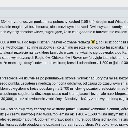
334 km, z pierwszym punktem na północny-zachód (105 km), drugim nad Wisłą (na 
eneralnie mogła być bezchmurna, ale z możliwymi burzami. Dwie wysłane sondy do
 Borach wyrosły dorodne wieże, sugerujące, że to całe gadanie o burzach nie całki
600 a 800 m, a do tego Hiszpan (nazwisko znane redakcji
), co i rusz podnosi
gę, wychodząc nad inne szybowce i co tam mu jeszcze jego gorąca hiszpańska natu
akurat przejście na lasy, które tam było wcześniej właśnie się posypało, a od Karo
ałe stado wymieszanych Eagle-ów, Chicken-ów i Rover-ów (przyjęte tutaj nickname-y 
m, że mam tego dosyć, odwinąłem w stronę kreski i odszedłem z 1.200 m (jakieś 30
rzecięcie kreski, tyle że po południowej stronie. Wskok nad Bory był raczej bez
zego punktu. Leciałem z niedużą północną odchyłką, od czasu do czasu wymieniają
ktem dokręciłem w trójce podstawę na 1.700 m i chwilę później przeleciałem nad 
 wspólnego spędzenia dłuższego czasu nad krainą lasów i jezior, ale nasz błogost
0,300), co też niezwłocznie zrobiliśmy... Niestety – każdy z nas wybrał inną częstot
wa – od połowy trasy zaczęły się w stronę punktu układać kombinacje chmur, któr
zięki czemu nawrotkę nad Wisłą robiłem na ok. 1.400 – 1.500 m i na dużym luzie po
lecieć prosto na punkt, odbiłem w prawo pod chmurę, pod którą jednak nic nie znal
 las, teraz zostało obudowane opadami i burzami z obu stron. W środku, w co pra