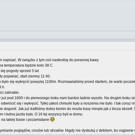
am napisać. W związku z tym coś naskrobię do porannej kawy.
na temperatura będzie koło 38 C.
 się pogody sprzed 3 lat.
ęły pojawiać, start ziemny 11:40.
o było się wykręcić powyżej 1100m. Rozmawialiśmy przed startem, że warto pocze
3 h.
ści zabrakło.
już pod 1600 i do pierwszego boku nam bardzo ładnie wyszło. Na drugim boku się 
, odwrócić się i wykręcić. Tylko jakoś chmurki były a noszenia nie było. I tak coraz 
dogonił. Jak już trafiliśmy dobry komin do reszta trasy minęła jak z bicza strzelił
 i ładna jazda była. O 16 tej wszyscy byli w domu.
 na takiej trasie i pozamiatane
wymianie poglądów, ciosów lub strzałów. Nigdy nie dyskutuj z debilem, bo najpi