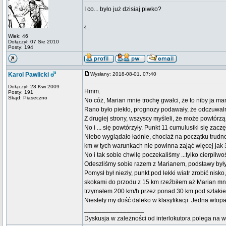
I co... było już dzisiaj piwko?
Ł.
Wiek: 46
Dołączył: 07 Sie 2010
Posty: 194
Karol Pawlicki
Wysłany: 2018-08-01, 07:40
Dołączył: 28 Kwi 2009
Hmm.
Posty: 191
Skąd: Piaseczno
No cóż, Marian mnie trochę gwałci, że to niby ja m
Rano było piekło, prognozy podawały, że odczuwal
Z drugiej strony, wszyscy myśleli, że może powtórzą
No i ... się powtórzyły. Punkt 11 cumulusiki się zacz
Niebo wyglądało ładnie, chociaż na początku trudn
km w tych warunkach nie powinna zająć więcej jak 
No i tak sobie chwilę poczekaliśmy ...tylko cierpliwo
Odeszliśmy sobie razem z Marianem, podstawy były 
Pomysł był niezły, punkt pod lekki wiatr zrobić nisko
skokami do przodu z 15 km rzeźbiłem aż Marian mnie 
trzymałem 200 km/h przez ponad 30 km pod szlakiem
Niestety my dość daleko w klasyfikacji. Jedna wtopa
_________________
Dyskusja w zależności od interlokutora polega na 