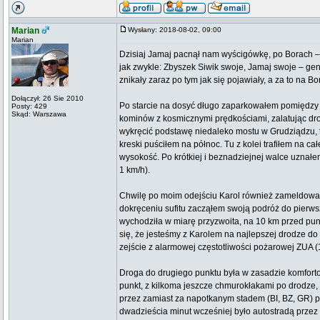
Marian
Wysłany: 2018-08-02, 09:00
Marian
Dzisiaj Jamaj pacnął nam wyścigówkę, po Borach – 
jak zwykle: Zbyszek Siwik swoje, Jamaj swoje – g
znikały zaraz po tym jak się pojawiały, a za to na
Dołączył: 26 Sie 2010
Po starcie na dosyć długo zaparkowałem pomiędzy 
Posty: 429
Skąd: Warszawa
kominów z kosmicznymi prędkościami, zalatując dro
wykręcić podstawę niedaleko mostu w Grudziądzu, to 
kreski puściłem na północ. Tu z kolei trafiłem na c
wysokość. Po krótkiej i beznadziejnej walce uznałe
1 km/h).
Chwilę po moim odejściu Karol również zameldował p
dokręceniu sufitu zacząłem swoją podróż do pierws
wychodziła w miarę przyzwoita, na 10 km przed pun
się, że jesteśmy z Karolem na najlepszej drodze do
zejście z alarmowej częstotliwości pożarowej ZUA (13
Droga do drugiego punktu była w zasadzie komforto
punkt, z kilkoma jeszcze chmurokłakami po drodze, d
przez zamiast za napotkanym stadem (BI, BZ, GR) po
dwadzieścia minut wcześniej było autostradą przez