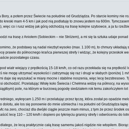
ry, a potem przez Świecie na południe od Grudziądza. Po starcie kominy nie roz
o do kreski mam 4-5 km i jak pod nią podlatuję to znowu jestem na 600m. Tymczasem 
, więc co i rusz widzę jak górą odchodzą na trasę kolejne szybowce, a ja tu rzeźbię
odzi na trasę z Aniołem (Sobieckim – nie Stróżem), a mi się ta sztuka udaje ponad 2
omimo, że podstawy są nadal niezbyt wysoko (max. 1.100 m), to chmury układają si
Lecę prawie do północnego krańca pierwszej strefy i widząc, że kolejny przeskok w
aście pozostałego czasu.
ecę pod wiatr wiejący z prędkością 15-18 km/h, co od razu przekłada się na prędkość
koś nie mogę utrzymać wysokości i zatrzymuję się raz i drugi w słabych (poniżej 1 m
 daje się wyszukać w miarę mocne i stabilne noszenia, więc lecę bezstresowo. T
si obchodzić. Przelatując Wisłę koło Świecia i Chełmna widzę na północy, na wysok
ysiągłbym) pole, na którym w burzową pogodę siedziałem rok temu zakończyłem lot i
redniego, wykręcam 1.250 m i przelatując przez tęczę, która został po opadzie m
o dolotu, ale los się ponownie do mnie uśmiecha i na południ od Grudziądza łapi
Mc na zero, chociaż dla dwójki ciągle jeszcze mam minus, z tym że przez środek osta
aścić lecę 110 – 120 km/h i dopiero po tyknięciu granicy strefy i odwróceniu do lo
latego, że lecą praktycznie całą trasę samemu jakoś nigdzie nie wtopiłem. Biorąc