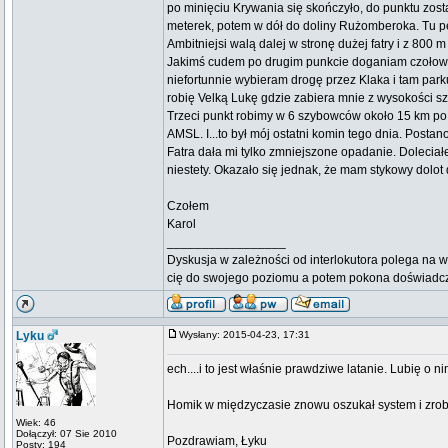
po minięciu Krywania się skończyło, do punktu zosta
meterek, potem w dół do doliny Rużomberoka. Tu pele
Ambitniejsi walą dalej w stronę dużej fatry i z 800 
Jakimś cudem po drugim punkcie doganiam czołowy 
niefortunnie wybieram drogę przez Klaka i tam pa
robię Velką Lukę gdzie zabiera mnie z wysokości szc
Trzeci punkt robimy w 6 szybowców około 15 km po
AMSL. I...to był mój ostatni komin tego dnia. Posta
Fatra dała mi tylko zmniejszone opadanie. Dolecia
niestety. Okazało się jednak, że mam stykowy dolot 
Czołem
Karol
_________________
Dyskusja w zależności od interlokutora polega na w
cię do swojego poziomu a potem pokona doświadc
Lyku
Wysłany: 2015-04-23, 17:31
ech....i to jest właśnie prawdziwe latanie. Lubię o ni
Homik w międzyczasie znowu oszukał system i zrob
Wiek: 46
Dołączył: 07 Sie 2010
Pozdrawiam, Łyku
Posty: 194