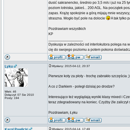
dusić sakranencko, średnio po 3,5 m/s i już na 25 
poziom lotniska, jakieś... 200 AGL. Na początek po
zapas. Krążę spokojnie a górą mijają mnie wszyscy,
straszna. Mogło być pole na dolocie
A tak tylko p
Pozdrawiam wszystkich
KP
_________________
Dyskusja w zależności od interlokutora polega na w
cię do swojego poziomu a potem pokona doświadc
Lyku
Wysłany: 2015-04-12, 20:37
Pierwsze koty za płoty - trochę zabrakło szczęścia ;)
A co z Darkiem - poległ dzisiaj po drodze?
Wiek: 46
Dołączył: 07 Sie 2010
Interesująco też wyglądają wyniki klasy mixed i C
Posty: 194
teraz zdegradowany na koniec. Czyżby źle zaliczył s
Pozdrawiam, Łyku
Karol Pawlicki
Wysłany: 2015-04-14, 17:49