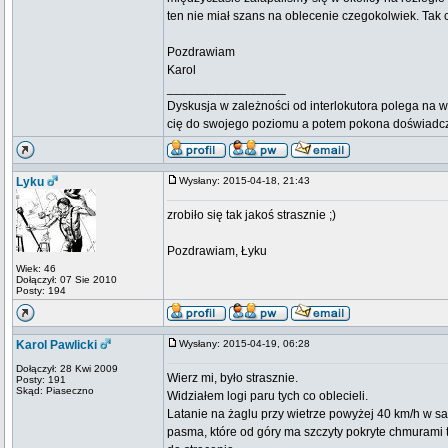
ten nie miał szans na oblecenie czegokolwiek. Tak 
Pozdrawiam
Karol
_________________
Dyskusja w zależności od interlokutora polega na w
cię do swojego poziomu a potem pokona doświadc
Lyku
Wysłany: 2015-04-18, 21:43
zrobiło się tak jakoś strasznie ;)
Pozdrawiam, Łyku
Wiek: 46
Dołączył: 07 Sie 2010
Posty: 194
Karol Pawlicki
Wysłany: 2015-04-19, 06:28
Dołączył: 28 Kwi 2009
Wierz mi, było strasznie.
Posty: 191
Skąd: Piaseczno
Widziałem logi paru tych co oblecieli.
Latanie na żaglu przy wietrze powyżej 40 km/h w sak
pasma, które od góry ma szczyty pokryte chmurami