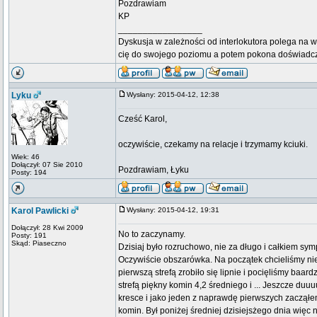
Pozdrawiam
KP
_________________
Dyskusja w zależności od interlokutora polega na w
cię do swojego poziomu a potem pokona doświadc
Lyku
Wysłany: 2015-04-12, 12:38
Cześć Karol,
oczywiście, czekamy na relacje i trzymamy kciuki.
Wiek: 46
Dołączył: 07 Sie 2010
Pozdrawiam, Łyku
Posty: 194
Karol Pawlicki
Wysłany: 2015-04-12, 19:31
Dołączył: 28 Kwi 2009
No to zaczynamy.
Posty: 191
Skąd: Piaseczno
Dzisiaj było rozruchowo, nie za długo i całkiem sym
Oczywiście obszarówka. Na początek chcieliśmy nie
pierwszą strefą zrobiło się lipnie i pocięliśmy ba
strefą piękny komin 4,2 średniego i ... Jeszcze du
kresce i jako jeden z naprawdę pierwszych zaczął
komin. Był poniżej średniej dzisiejsżego dnia więc 