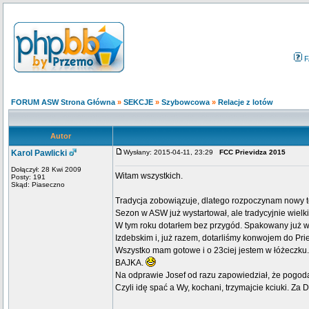
F
FORUM ASW Strona Główna
»
SEKCJE
»
Szybowcowa
»
Relacje z lotów
Autor
Karol Pawlicki
Wysłany: 2015-04-11, 23:29
FCC Prievidza 2015
Dołączył: 28 Kwi 2009
Witam wszystkich.
Posty: 191
Skąd: Piaseczno
Tradycja zobowiązuje, dlatego rozpoczynam nowy t
Sezon w ASW już wystartował, ale tradycyjnie wielk
W tym roku dotarłem bez przygód. Spakowany już w
Izdebskim i, już razem, dotarliśmy konwojem do Prie
Wszystko mam gotowe i o 23ciej jestem w łóżeczku.
BAJKA.
Na odprawie Josef od razu zapowiedział, że pogoda
Czyli idę spać a Wy, kochani, trzymajcie kciuki. Za D