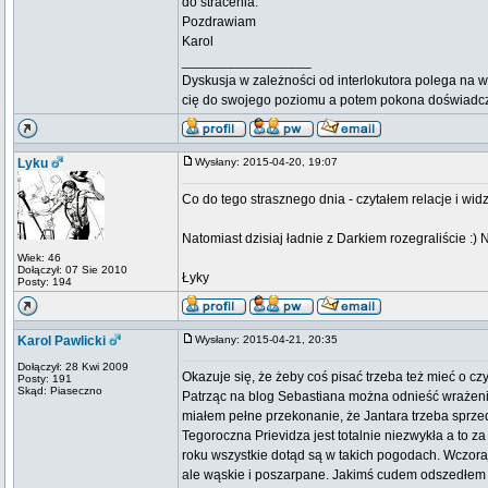
do stracenia.
Pozdrawiam
Karol
_________________
Dyskusja w zależności od interlokutora polega na w
cię do swojego poziomu a potem pokona doświadc
Lyku
Wysłany: 2015-04-20, 19:07
Co do tego strasznego dnia - czytałem relacje i wid
Natomiast dzisiaj ładnie z Darkiem rozegraliście :)
Wiek: 46
Dołączył: 07 Sie 2010
Łyky
Posty: 194
Karol Pawlicki
Wysłany: 2015-04-21, 20:35
Dołączył: 28 Kwi 2009
Okazuje się, że żeby coś pisać trzeba też mieć o c
Posty: 191
Skąd: Piaseczno
Patrząc na blog Sebastiana można odnieść wrażenie,
miałem pełne przekonanie, że Jantara trzeba sprzeda
Tegoroczna Prievidza jest totalnie niezwykła a to za
roku wszystkie dotąd są w takich pogodach. Wczoraj
ale wąskie i poszarpane. Jakimś cudem odszedłem z fal