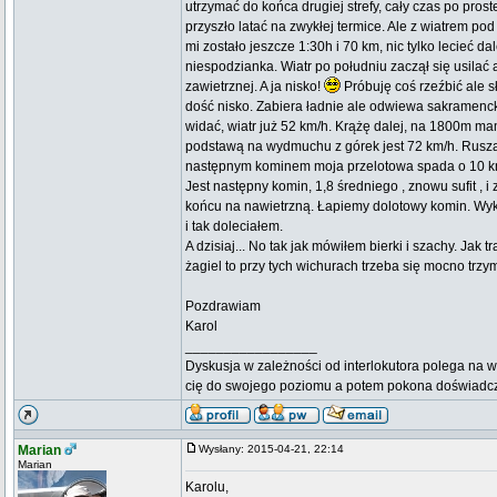
utrzymać do końca drugiej strefy, cały czas po proste
przyszło latać na zwykłej termice. Ale z wiatrem pod
mi zostało jeszcze 1:30h i 70 km, nic tylko lecieć d
niespodzianka. Wiatr po południu zaczął się usilać a
zawietrznej. A ja nisko!
Próbuję coś rzeźbić ale 
dość nisko. Zabiera ładnie ale odwiewa sakramenc
widać, wiatr już 52 km/h. Krążę dalej, na 1800m ma
podstawą na wydmuchu z górek jest 72 km/h. Rus
następnym kominem moja przelotowa spada o 10 
Jest następny komin, 1,8 średniego , znowu sufit ,
końcu na nawietrzną. Łapiemy dolotowy komin. Wy
i tak doleciałem.
A dzisiaj... No tak jak mówiłem bierki i szachy. Jak 
żagiel to przy tych wichurach trzeba się mocno trzy
Pozdrawiam
Karol
_________________
Dyskusja w zależności od interlokutora polega na w
cię do swojego poziomu a potem pokona doświadc
Marian
Wysłany: 2015-04-21, 22:14
Marian
Karolu,