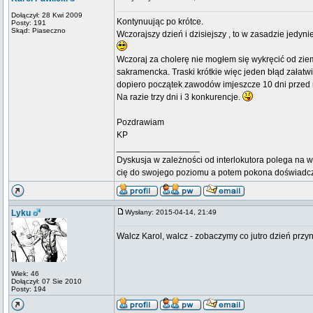
Dołączył: 28 Kwi 2009
Kontynuując po krótce.
Posty: 191
Skąd: Piaseczno
Wczorajszy dzień i dzisiejszy , to w zasadzie jedyn
Wczoraj za cholerę nie mogłem się wykręcić od ziem
sakramencka. Traski krótkie więc jeden błąd załatwia
dopiero początek zawodów imjeszcze 10 dni przed 
Na razie trzy dni i 3 konkurencje.
Pozdrawiam
KP
_________________
Dyskusja w zależności od interlokutora polega na w
cię do swojego poziomu a potem pokona doświadc
Lyku
Wysłany: 2015-04-14, 21:49
Walcz Karol, walcz - zobaczymy co jutro dzień przyn
Wiek: 46
Dołączył: 07 Sie 2010
Posty: 194