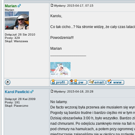
Marian
Wysłany: 2015-04-17, 07:15
Marian
Karolu,
Co tak cicho...? Na stronie widzę, że cały czas lataci
Dołączył: 26 Sie 2010
Powodzenia!!!
Posty: 429
Skąd: Warszawa
Marian
_________________
Karol Pawlicki
Wysłany: 2015-04-18, 20:28
Dołączył: 28 Kwi 2009
No latamy.
Posty: 191
Skąd: Piaseczno
De facto wczoraj była przerwa ale musiałem się w
Pogody są bardzo trudne i bardzo ciężko mi w tym ro
Dzisiaj obszarówka 3:00 h, było wszystko. Bardzo zi
nad chmurami. Po odejściu zamknęło mnie na fali na
pod chmury na hamulcach, a potem przy ogromnej wi
międzyczasie załapaliśmy się w okolicy na rozległe b