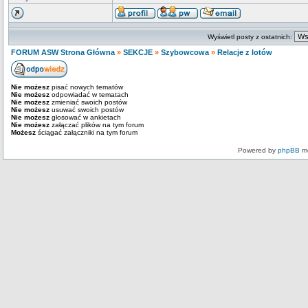
Wyświetl posty z ostatnich:
FORUM ASW Strona Główna
»
SEKCJE
»
Szybowcowa
»
Relacje z lotów
Nie możesz
pisać nowych tematów
Nie możesz
odpowiadać w tematach
Nie możesz
zmieniać swoich postów
Nie możesz
usuwać swoich postów
Nie możesz
głosować w ankietach
Nie możesz
załączać plików na tym forum
Możesz
ściągać załączniki na tym forum
Powered by
phpBB
mo