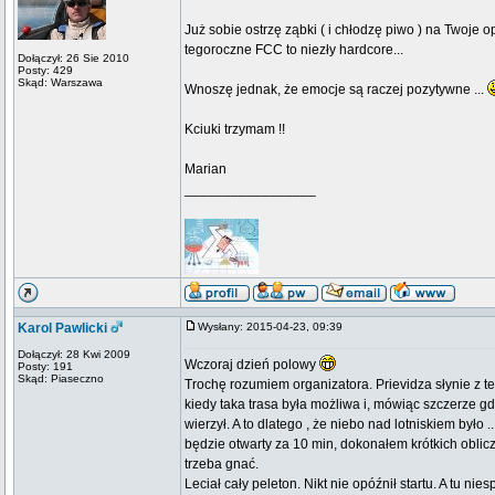
Już sobie ostrzę ząbki ( i chłodzę piwo ) na Twoje
tegoroczne FCC to niezły hardcore...
Dołączył: 26 Sie 2010
Posty: 429
Skąd: Warszawa
Wnoszę jednak, że emocje są raczej pozytywne ...
Kciuki trzymam !!
Marian
_________________
Karol Pawlicki
Wysłany: 2015-04-23, 09:39
Dołączył: 28 Kwi 2009
Wczoraj dzień polowy
Posty: 191
Skąd: Piaseczno
Trochę rozumiem organizatora. Prievidza słynie z t
kiedy taka trasa była możliwa i, mówiąc szczerze gd
wierzył. A to dlatego , że niebo nad lotniskiem było .
będzie otwarty za 10 min, dokonałem krótkich oblicze
trzeba gnać.
Leciał cały peleton. Nikt nie opóźnił startu. A tu ni