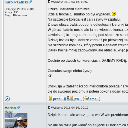
Karol Pawlicki
Wysłany: 2013-04-16, 19:52
Czekaj Marianku cierpliwie.
Dołączył: 28 Kwi 2009
Posty: 191
Dzisiaj trochę tu smutno bo był wypadek.
Skąd: Piaseczno
Na szczęście kolega jest cały i żywy w szpitalu.
Znowu obszarówki, podobne odległości i kierunki ja
W górach ładnie nosiło ale ja nie wiem do końca jak 
zawietrznej to ...regularnie robię pod siebie ze stra
Dzisiaj też tak było, dobrze żarło aż po pierwszej s
Na szczęście kominek, który potem złapałem zreko
Darek trochę mniej zadowolony, ale obleciał, więc
Ogólnie po dwóch konkurencjach, DAJEMY RADĘ.
Cumulusowego nieba życzę
KP
_________________
Dyskusja w zależności od interlokutora polega na w
cię do swojego poziomu a potem pokona doświadc
Marian
Wysłany: 2013-04-16, 20:12
Marian
Dzięki Karolu, ale wiesz - ja tu we W-wie przebieram
No ale na razie jak widać oblatujecie z Darkiem co 