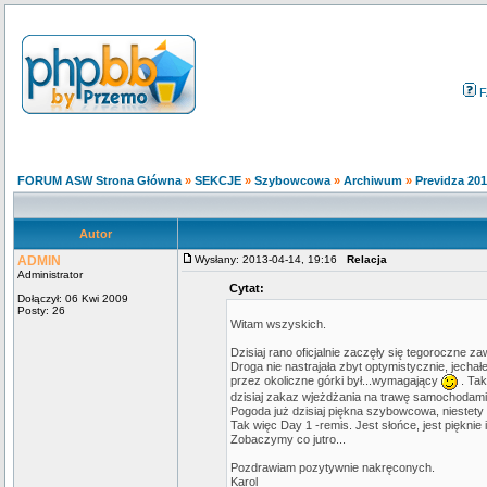
F
FORUM ASW Strona Główna
»
SEKCJE
»
Szybowcowa
»
Archiwum
»
Previdza 20
Autor
ADMIN
Wysłany: 2013-04-14, 19:16
Relacja
Administrator
Cytat:
Dołączył: 06 Kwi 2009
Posty: 26
Witam wszyskich.
Dzisiaj rano oficjalnie zaczęły się tegoroczne 
Droga nie nastrajała zbyt optymistycznie, jecha
przez okoliczne górki był...wymagający
. Tak
dzisiaj zakaz wjeżdżania na trawę samochodami
Pogoda już dzisiaj piękna szybowcowa, niestety
Tak więc Day 1 -remis. Jest słońce, jest pięknie
Zobaczymy co jutro...
Pozdrawiam pozytywnie nakręconych.
Karol