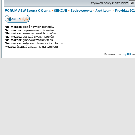
Wyświetl posty z ostatnich:
FORUM ASW Strona Główna
»
SEKCJE
»
Szybowcowa
»
Archiwum
»
Previdza 20
Nie możesz
pisać nowych tematów
Nie możesz
odpowiadać w tematach
Nie możesz
zmieniać swoich postów
Nie możesz
usuwać swoich postów
Nie możesz
głosować w ankietach
Nie możesz
załączać plików na tym forum
Możesz
ściągać załączniki na tym forum
Powered by
phpBB
mo