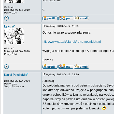
Powodzenia!
Wiek: 46
Ł.
Dołączył: 07 Sie 2010
Posty: 194
Lyku
Wysłany: 2013-04-17, 11:53
Odnośnie wczorajszego zdarzenia:
http://www.cas.sk/clanok/...-nemocnici.html
Wiek: 46
wygląda na Libelle Std. kolegi z A. Pomorskiego. C
Dołączył: 07 Sie 2010
Posty: 194
Pozdr, Ł
Karol Pawlicki
Wysłany: 2013-04-17, 22:19
A dzisiaj.
Dołączył: 28 Kwi 2009
Posty: 191
Do południa manewry pod pełnym pokryciem. Szybowce
Skąd: Piaseczno
konkurencja odwołana i zajęcia w podgrupach. Zdaj
grupka ochotników, w tym ja, wybrała się na wyciec
napotkaliśmy na pewne utrudnienia w postaci jakie
SS musieliśmy zrezygnować z odcinka z ostatniej b
Potem jedno piwko i już jestem w łóżeczku