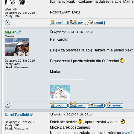
trzymamy kciuki i czekamy na dalsze relacje. Mam nadz
Wiek: 46
Pozdrawiam, Łyku
Dołączył: 07 Sie 2010
Posty: 194
Marian
Wysłany: 2013-04-16, 09:10
Marian
Hej Karolu!
Dzięki za pierwszą relację. Jakbyś miał jakieś piękn
Dołączył: 26 Sie 2010
Powodzenia i pozdrowienia dla OjCzecha!
Posty: 429
Skąd: Warszawa
Marian
_________________
Karol Pawlicki
Wysłany: 2013-04-16, 09:14
Fotek nie będzie
, aparat został w domu
Dołączył: 28 Kwi 2009
Posty: 191
Może Darek coś zamieści.
Skąd: Piaseczno
Niemniej jednak szukajcie ładnych zdjęć na
www.fcc