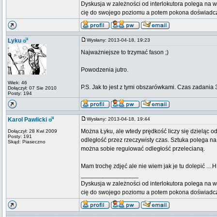
Dyskusja w zależności od interlokutora polega na w
cię do swojego poziomu a potem pokona doświadc
Lyku
Wysłany: 2013-04-18, 19:23
Najważniejsze to trzymać fason ;)
Powodzenia jutro.
Wiek: 46
P.S. Jak to jest z tymi obszarówkami. Czas zadania 
Dołączył: 07 Sie 2010
Posty: 194
Karol Pawlicki
Wysłany: 2013-04-18, 19:44
Można Łyku, ale wtedy prędkość liczy się dzieląc od
Dołączył: 28 Kwi 2009
Posty: 191
odległość przez rzeczywisty czas. Sztuka polega na 
Skąd: Piaseczno
można sobie regulować odległość przelecianą.
Mam trochę zdjęć ale nie wiem jak je tu dolepić ... H
_________________
Dyskusja w zależności od interlokutora polega na w
cię do swojego poziomu a potem pokona doświadc