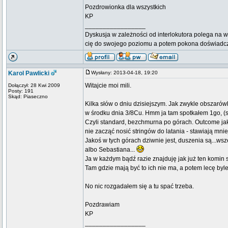
Pozdrowionka dla wszystkich
KP
_________________
Dyskusja w zależności od interlokutora polega na w
cię do swojego poziomu a potem pokona doświadc
Karol Pawlicki
Wysłany: 2013-04-18, 19:20
Witajcie moi mili.
Dołączył: 28 Kwi 2009
Posty: 191
Skąd: Piaseczno
Kilka słów o dniu dzisiejszym. Jak zwykle obszarów
w środku dnia 3/8Cu. Hmm ja tam spotkałem 1go, (
Czyli standard, bezchmurna po górach. Outcome jak
nie zacząć nosić stringów do latania - stawiają mni
Jakoś w tych górach dziwnie jest, duszenia są...wsz
albo Sebastiana...
Ja w każdym bądź razie znajduję jak już ten komin
Tam gdzie mają być to ich nie ma, a potem lecę byle
No nic rozgadałem się a tu spać trzeba.
Pozdrawiam
KP
_________________