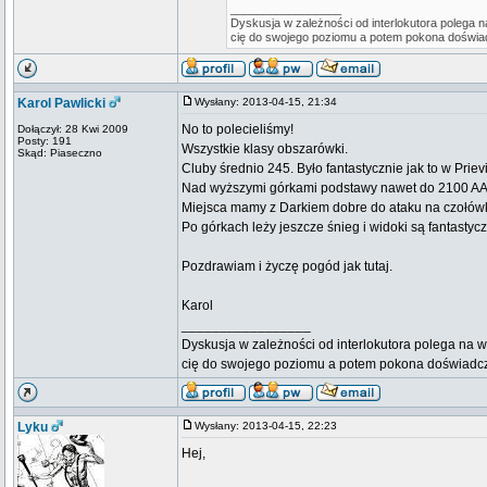
_________________
Dyskusja w zależności od interlokutora polega n
cię do swojego poziomu a potem pokona doświa
Karol Pawlicki
Wysłany: 2013-04-15, 21:34
No to polecieliśmy!
Dołączył: 28 Kwi 2009
Posty: 191
Wszystkie klasy obszarówki.
Skąd: Piaseczno
Cluby średnio 245. Było fantastycznie jak to w Priev
Nad wyższymi górkami podstawy nawet do 2100 AAL. A
Miejsca mamy z Darkiem dobre do ataku na czołó
Po górkach leży jeszcze śnieg i widoki są fantastyc
Pozdrawiam i życzę pogód jak tutaj.
Karol
_________________
Dyskusja w zależności od interlokutora polega na w
cię do swojego poziomu a potem pokona doświadc
Lyku
Wysłany: 2013-04-15, 22:23
Hej,