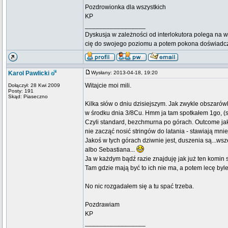
Pozdrowionka dla wszystkich
KP
_________________
Dyskusja w zależności od interlokutora polega na w
cię do swojego poziomu a potem pokona doświadc
Karol Pawlicki
Wysłany: 2013-04-18, 19:20
Witajcie moi mili.
Dołączył: 28 Kwi 2009
Posty: 191
Skąd: Piaseczno
Kilka słów o dniu dzisiejszym. Jak zwykle obszarów
w środku dnia 3/8Cu. Hmm ja tam spotkałem 1go, (
Czyli standard, bezchmurna po górach. Outcome jak
nie zacząć nosić stringów do latania - stawiają mni
Jakoś w tych górach dziwnie jest, duszenia są...wsz
albo Sebastiana...
Ja w każdym bądź razie znajduję jak już ten komin
Tam gdzie mają być to ich nie ma, a potem lecę byle
No nic rozgadałem się a tu spać trzeba.
Pozdrawiam
KP
_________________