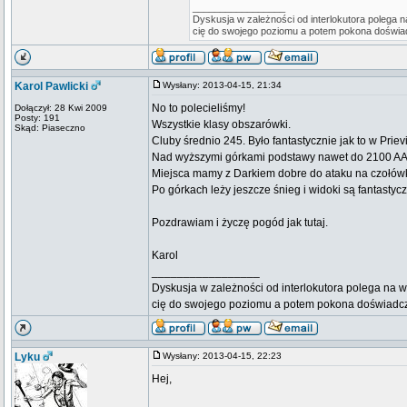
_________________
Dyskusja w zależności od interlokutora polega n
cię do swojego poziomu a potem pokona doświa
Karol Pawlicki
Wysłany: 2013-04-15, 21:34
No to polecieliśmy!
Dołączył: 28 Kwi 2009
Posty: 191
Wszystkie klasy obszarówki.
Skąd: Piaseczno
Cluby średnio 245. Było fantastycznie jak to w Priev
Nad wyższymi górkami podstawy nawet do 2100 AAL. A
Miejsca mamy z Darkiem dobre do ataku na czołó
Po górkach leży jeszcze śnieg i widoki są fantastyc
Pozdrawiam i życzę pogód jak tutaj.
Karol
_________________
Dyskusja w zależności od interlokutora polega na w
cię do swojego poziomu a potem pokona doświadc
Lyku
Wysłany: 2013-04-15, 22:23
Hej,