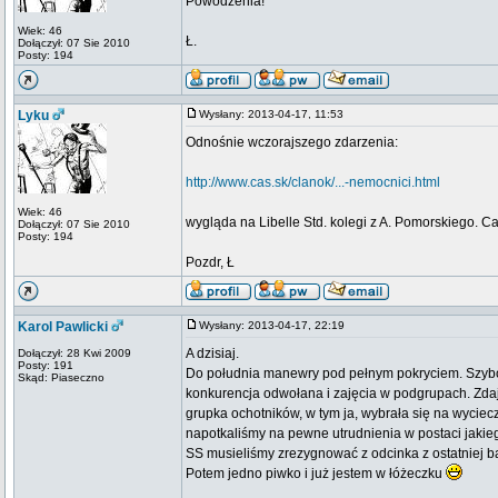
Powodzenia!
Wiek: 46
Ł.
Dołączył: 07 Sie 2010
Posty: 194
Lyku
Wysłany: 2013-04-17, 11:53
Odnośnie wczorajszego zdarzenia:
http://www.cas.sk/clanok/...-nemocnici.html
Wiek: 46
wygląda na Libelle Std. kolegi z A. Pomorskiego. C
Dołączył: 07 Sie 2010
Posty: 194
Pozdr, Ł
Karol Pawlicki
Wysłany: 2013-04-17, 22:19
A dzisiaj.
Dołączył: 28 Kwi 2009
Posty: 191
Do południa manewry pod pełnym pokryciem. Szybowce
Skąd: Piaseczno
konkurencja odwołana i zajęcia w podgrupach. Zdaj
grupka ochotników, w tym ja, wybrała się na wyciec
napotkaliśmy na pewne utrudnienia w postaci jakie
SS musieliśmy zrezygnować z odcinka z ostatniej b
Potem jedno piwko i już jestem w łóżeczku