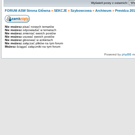
Wyświetl posty z ostatnich:
FORUM ASW Strona Główna
»
SEKCJE
»
Szybowcowa
»
Archiwum
»
Previdza 20
Nie możesz
pisać nowych tematów
Nie możesz
odpowiadać w tematach
Nie możesz
zmieniać swoich postów
Nie możesz
usuwać swoich postów
Nie możesz
głosować w ankietach
Nie możesz
załączać plików na tym forum
Możesz
ściągać załączniki na tym forum
Powered by
phpBB
mo