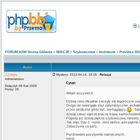
F
FORUM ASW Strona Główna
»
SEKCJE
»
Szybowcowa
»
Archiwum
»
Previdza 20
Autor
ADMIN
Wysłany: 2013-04-14, 19:16
Relacja
Administrator
Cytat:
Dołączył: 06 Kwi 2009
Posty: 26
Witam wszyskich.
Dzisiaj rano oficjalnie zaczęły się tegoroczne 
Droga nie nastrajała zbyt optymistycznie, jecha
przez okoliczne górki był...wymagający
. Tak
dzisiaj zakaz wjeżdżania na trawę samochodami
Pogoda już dzisiaj piękna szybowcowa, niestety
Tak więc Day 1 -remis. Jest słońce, jest pięknie
Zobaczymy co jutro...
Pozdrawiam pozytywnie nakręconych.
Karol