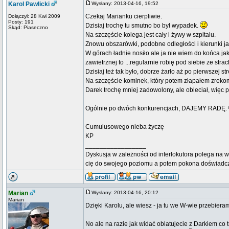
Karol Pawlicki
Wysłany: 2013-04-16, 19:52
Czekaj Marianku cierpliwie.
Dołączył: 28 Kwi 2009
Posty: 191
Dzisiaj trochę tu smutno bo był wypadek.
Skąd: Piaseczno
Na szczęście kolega jest cały i żywy w szpitalu.
Znowu obszarówki, podobne odległości i kierunki ja
W górach ładnie nosiło ale ja nie wiem do końca jak 
zawietrznej to ...regularnie robię pod siebie ze stra
Dzisiaj też tak było, dobrze żarło aż po pierwszej s
Na szczęście kominek, który potem złapałem zreko
Darek trochę mniej zadowolony, ale obleciał, więc
Ogólnie po dwóch konkurencjach, DAJEMY RADĘ.
Cumulusowego nieba życzę
KP
_________________
Dyskusja w zależności od interlokutora polega na w
cię do swojego poziomu a potem pokona doświadc
Marian
Wysłany: 2013-04-16, 20:12
Marian
Dzięki Karolu, ale wiesz - ja tu we W-wie przebieram
No ale na razie jak widać oblatujecie z Darkiem co 