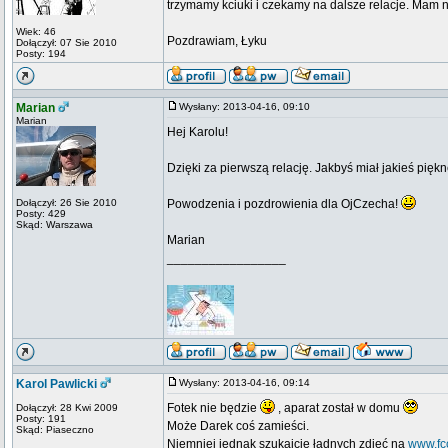
trzymamy kciuki i czekamy na dalsze relacje. Mam nadz
Wiek: 46
Pozdrawiam, Łyku
Dołączył: 07 Sie 2010
Posty: 194
Marian
Wysłany: 2013-04-16, 09:10
Marian
Hej Karolu!
Dzięki za pierwszą relację. Jakbyś miał jakieś piękn
Dołączył: 26 Sie 2010
Powodzenia i pozdrowienia dla OjCzecha!
Posty: 429
Skąd: Warszawa
Marian
_________________
Karol Pawlicki
Wysłany: 2013-04-16, 09:14
Fotek nie będzie
, aparat został w domu
Dołączył: 28 Kwi 2009
Posty: 191
Może Darek coś zamieści.
Skąd: Piaseczno
Niemniej jednak szukajcie ładnych zdjęć na
www.fcc