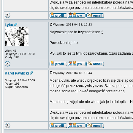
Dyskusja w zależności od interlokutora polega na w
cię do swojego poziomu a potem pokona doświadc
Lyku
Wysłany: 2013-04-18, 19:23
Najważniejsze to trzymać fason ;)
Powodzenia jutro.
Wiek: 46
P.S. Jak to jest z tymi obszarówkami. Czas zadania 
Dołączył: 07 Sie 2010
Posty: 194
Karol Pawlicki
Wysłany: 2013-04-18, 19:44
Można Łyku, ale wtedy prędkość liczy się dzieląc od
Dołączył: 28 Kwi 2009
Posty: 191
odległość przez rzeczywisty czas. Sztuka polega na 
Skąd: Piaseczno
można sobie regulować odległość przelecianą.
Mam trochę zdjęć ale nie wiem jak je tu dolepić ... H
_________________
Dyskusja w zależności od interlokutora polega na w
cię do swojego poziomu a potem pokona doświadc