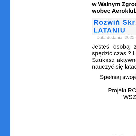
w Walnym Zgroa
wobec Aeroklub
Rozwiń Skr
LATANIU
Data dodania: 2023
Jesteś osobą 
spędzić czas ? 
Szukasz aktywno
nauczyć się lata
Spełniaj swoj
Projekt R
WSZ