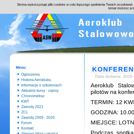
Strona wykorzystuje pliki cookies w celu lepszego spełnienia Twoich oczekiwań
temat możesz pr
Menu:
KONFEREN
Ogloszenia
Data dodania: 2026
Historia Aeroklubu
Aeroklub Stalo
Informacje o szkoleniach
Aktualne kursy - zapisy
pilotów na konfe
Chronometraz
TERMIN: 12 KWI
KWT
Zawody 2021
GODZINA: 10.0
ZCL
Zawody 2009 - 2020
MIEJSCE: LOT
Forum
Kontakt
Podczas spotka
Stalowa Wola i okolice