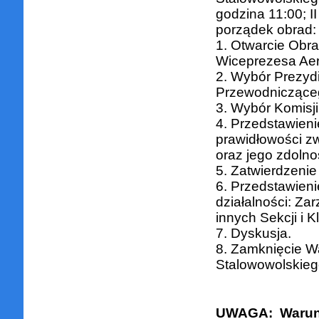
godzina 11:00; I
porządek obrad:
1. Otwarcie Ob
Wiceprezesa Aer
2. Wybór Prezy
Przewodnicząceg
3. Wybór Komisji
4. Przedstawien
prawidłowości 
oraz jego zdoln
5. Zatwierdzeni
6. Przedstawien
działalności: Za
innych Sekcji i 
7. Dyskusja.
8. Zamknięcie 
Stalowowolskieg
UWAGA: Warunk