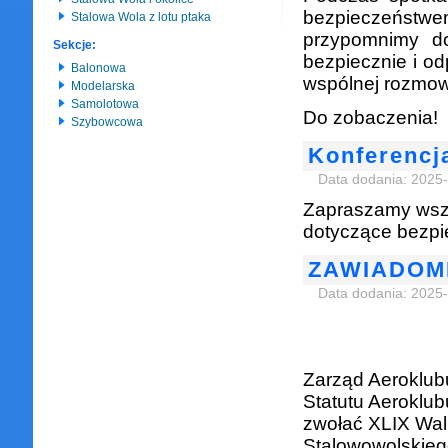
bezpieczeństwem
Stalowa Wola z lotu ptaka
przypomnimy do
Sekcje:
bezpiecznie i od
Balonowa
wspólnej rozmow
Modelarska
Samolotowa
Do zobaczenia!
Szybowcowa
Konferencj
Data dodania: 2025
Zapraszamy wszys
dotyczące bezpie
ZAWIADOM
Data dodania: 2025
Zarząd Aeroklub
Statutu Aeroklub
zwołać XLIX Wa
Stalowowolskiego 