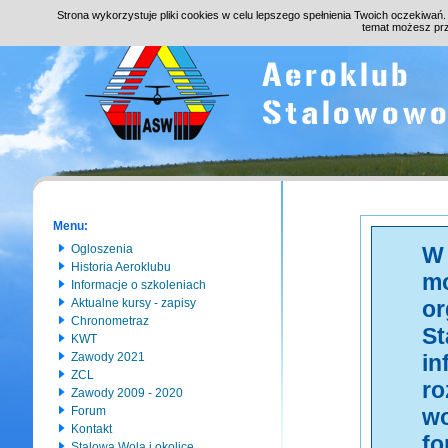
Strona wykorzystuje pliki cookies w celu lepszego spełnienia Twoich oczekiwań
temat możesz pr
Menu:
Ogloszenia
Historia Aeroklubu
Informacje o szkoleniach
Aktualne kursy - zapisy
Chronometraz
KWT
Zawody 2021
ZCL
Zawody 2009 - 2020
Forum
Kontakt
Stalowa Wola i okolice