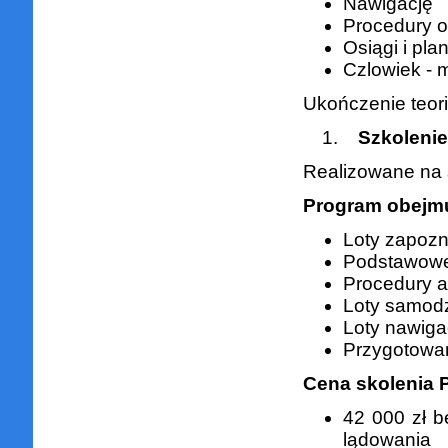
Nawigację
Procedury o
Osiągi i pla
Czlowiek - m
Ukończenie teori
Szkolenie 
Realizowane na 
Program obejmu
Loty zapoz
Podstawowe
Procedury 
Loty samodz
Loty nawiga
Przygotowa
Cena skolenia 
42 000 zł b
lądowania 