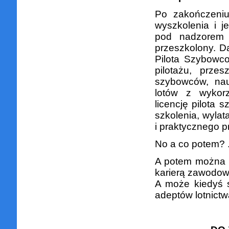
Po zakończeniu
wyszkolenia i 
pod nadzorem 
przeszkolony. D
Pilota Szybowc
pilotażu, prze
szybowców, nau
lotów z wykor
licencję pilota
szkolenia, wyla
i praktycznego 
No a co potem? .
A potem można ro
karierą zawodową
A może kiedyś s
adeptów lotnict