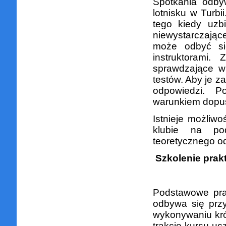
Spotkania odby
lotnisku w Turbi
tego kiedy uzb
niewystarczają
może odbyć się
instruktorami
sprawdzające w
testów. Aby je 
odpowiedzi. Po
warunkiem dopus
Istnieje możliw
klubie na pod
teoretycznego o
Szkolenie prak
Podstawowe pra
odbywa się przy
wykonywaniu kró
trakcie kursu uc