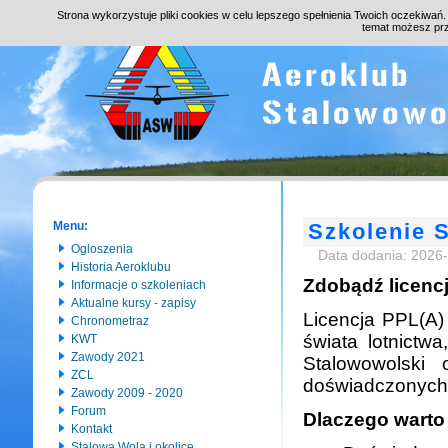
Strona wykorzystuje pliki cookies w celu lepszego spełnienia Twoich oczekiwań
temat możesz pr
Menu:
Szkolenie 
Ogloszenia
Data dodania: 2026
Historia Aeroklubu
Zdobądź licenc
Informacje o szkoleniach
Aktualne kursy - zapisy
Licencja PPL(A) 
Chronometraz
świata lotnictw
KWT
Zawody 2021
Stalowowolski
ZCL
doświadczonych 
Zawody 2009 - 2020
Forum
Dlaczego warto 
Kontakt
Stalowa Wola i okolice