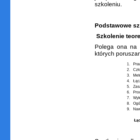
szkoleniu.
Podstawowe szk
Szkolenie teor
Polega ona na 
których porusza
1.
Pra
2.
Czł
3.
Met
4.
Łą
5.
Zas
6.
Pro
7.
Wyk
8.
Ogó
9.
Naw
Łąc