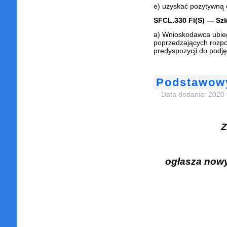
e) uzyskać pozytywną 
SFCL.330 FI(S) — Sz
a) Wnioskodawca ubiega
poprzedzających rozpo
predyspozycji do podję
Podstawowy
Data dodania: 2020
ogłasza nowy