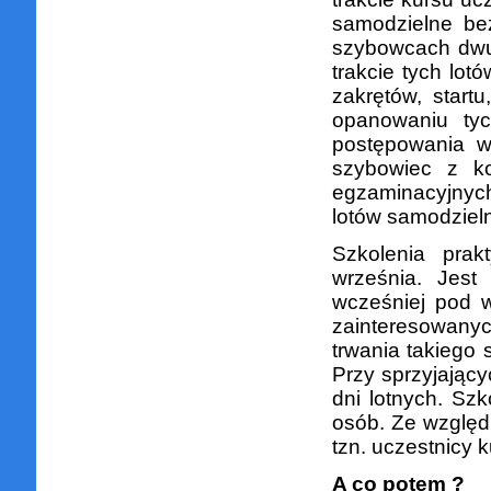
samodzielne bez
szybowcach dwu
trakcie tych lot
zakrętów, start
opanowaniu tyc
postępowania w
szybowiec z ko
egzaminacyjnyc
lotów samodziel
Szkolenia pra
września. Jest
wcześniej pod 
zainteresowanyc
trwania takiego 
Przy sprzyjając
dni lotnych. Sz
osób. Ze względ
tzn. uczestnicy k
A co potem ?