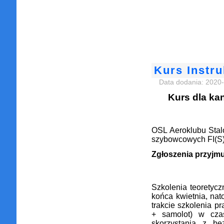
Kurs Instru
Data dodania: 2020
Kurs
dla ka
OSL Aeroklubu Stal
szybowcowych FI(S
Zgłoszenia przyjmu
Szkolenia teoretyc
końca kwietnia, nat
trakcie szkolenia 
+ samolot) w cza
skorzystania z be