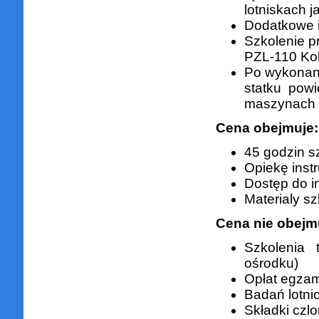
lotniskach j
Dodatkowe i
Szkolenie p
PZL-110 Kol
Po wykonani
statku pow
maszynach 
Cena obejmuje:
45 godzin s
Opiekę instr
Dostęp do in
Materialy s
Cena nie obejm
Szkolenia 
ośrodku)
Opłat egza
Badań lotni
Składki czlo