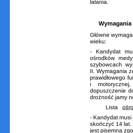
latania.
Wymagania 
Główne wymagani
wieku:
- Kandydat mu
ośrodków medyc
szybowcach wym
II. Wymagania z
prawidłowego fu
i motoryczne
dopuszczenie do
drożność jamy no
Lista
ośr
- Kandydat musi
skończyć 14 lat.
jest pisemna zgo