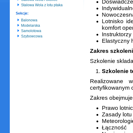
Doświadczen
Stalowa Wola z lotu ptaka
Indywidualn
Sekcje:
Nowoczesna 
Balonowa
Lotnisko id
Modelarska
komfort ope
Samolotowa
Instruktorzy
Szybowcowa
Elastyczny
Zakres szkolen
Szkolenie sklad
Szkolenie t
Realizowane w
certyfikowanym 
Zakres obejmuje
Prawo lotni
Zasady lotu
Meteorologi
Łączność