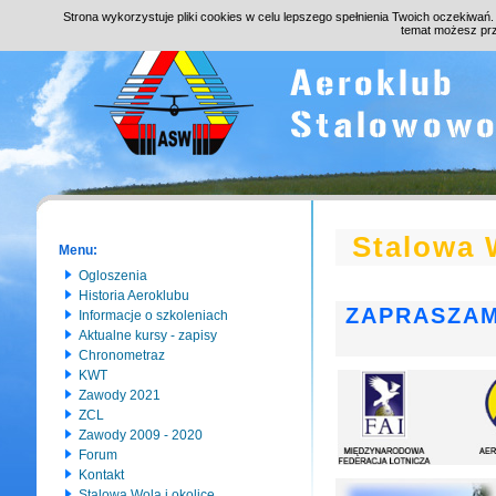
Strona wykorzystuje pliki cookies w celu lepszego spełnienia Twoich oczekiwań
temat możesz pr
Stalowa 
Menu:
Ogloszenia
Historia Aeroklubu
ZAPRASZAM
Informacje o szkoleniach
Aktualne kursy - zapisy
Chronometraz
KWT
Zawody 2021
ZCL
Zawody 2009 - 2020
Forum
Kontakt
Stalowa Wola i okolice