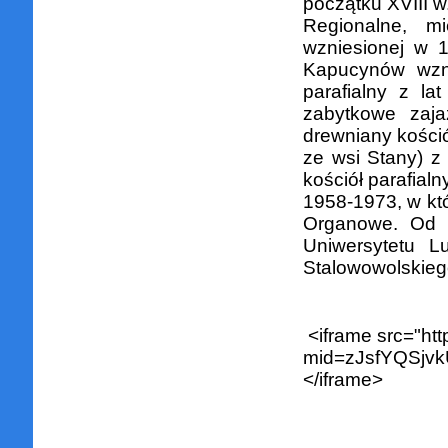
początku XVIII 
Regionalne, m
wzniesionej w 1
Kapucynów wzni
parafialny z l
zabytkowe zaja
drewniany kościół
ze wsi Stany) z
kościół parafial
1958-1973, w któ
Organowe. Od 15
Uniwersytetu Lu
Stalowowolskieg
<iframe src="ht
mid=zJsfYQSjvk
</iframe>