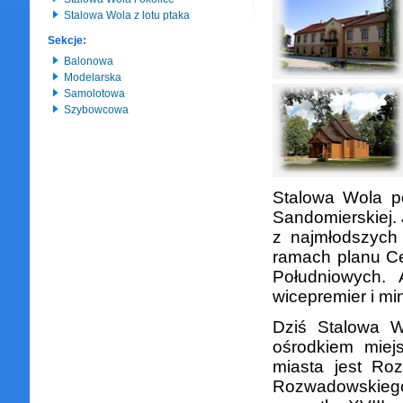
Stalowa Wola z lotu ptaka
Sekcje:
Balonowa
Modelarska
Samolotowa
Szybowcowa
Stalowa Wola p
Sandomierskiej.
z najmłodszych
ramach planu C
Południowych. 
wicepremier i mi
Dziś Stalowa W
ośrodkiem miej
miasta jest Ro
Rozwadowskiego 